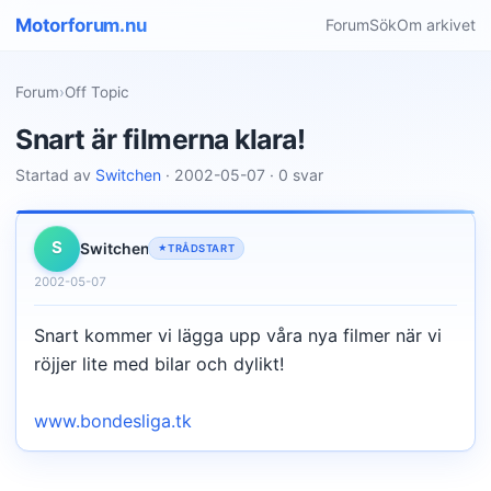
Motorforum.nu
Forum
Sök
Om arkivet
Forum
›
Off Topic
Snart är filmerna klara!
Startad av
Switchen
· 2002-05-07 · 0 svar
S
Switchen
TRÅDSTART
2002-05-07
Snart kommer vi lägga upp våra nya filmer när vi
röjjer lite med bilar och dylikt!
www.bondesliga.tk