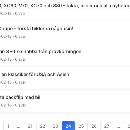
, XC60, V70, XC70 och S80 – fakta, bilder och alla nyheter
-02-18 · 0 svar
oupé – första bilderna någonsin!
-02-18 · 0 svar
n S – tre snabba från provkörningen
-02-18 · 0 svar
 en klassiker för USA och Asien
-02-18 · 0 svar
ta backflip med bil
-02-18 · 0 svar
1
…
21
22
23
24
25
26
27
…