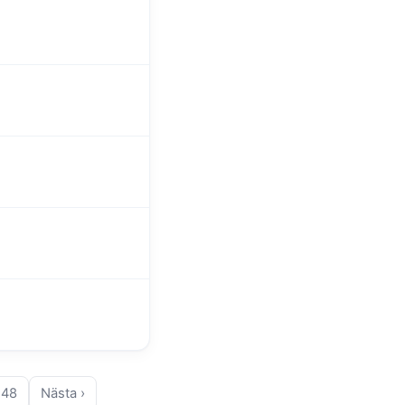
248
Nästa ›