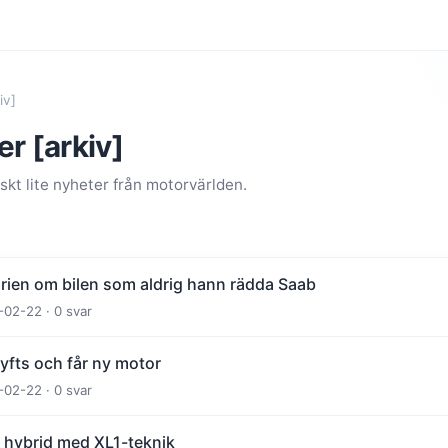
iv]
r [arkiv]
kt lite nyheter från motorvärlden.
orien om bilen som aldrig hann rädda Saab
-02-22 · 0 svar
yfts och får ny motor
-02-22 · 0 svar
 hybrid med XL1-teknik