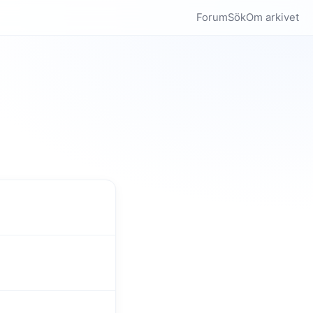
Forum
Sök
Om arkivet