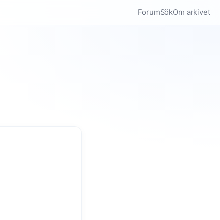
Forum
Sök
Om arkivet