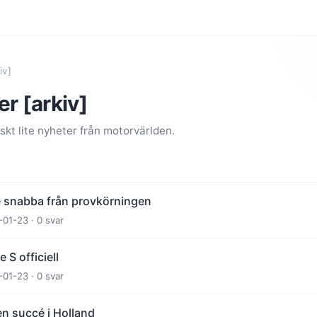
iv]
r [arkiv]
kt lite nyheter från motorvärlden.
e snabba från provkörningen
-01-23 · 0 svar
 S officiell
-01-23 · 0 svar
en succé i Holland