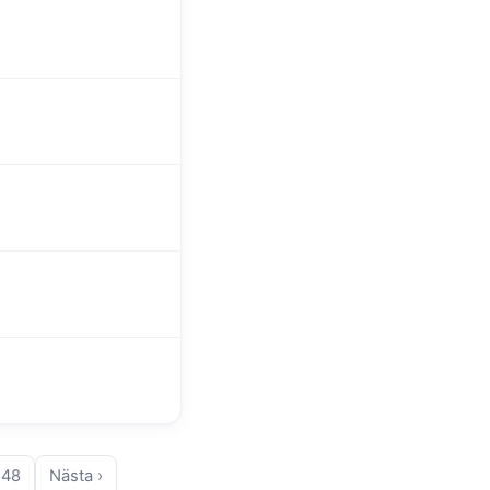
248
Nästa ›