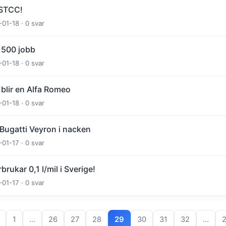
 STCC!
-01-18 · 0 svar
7 500 jobb
-01-18 · 0 svar
blir en Alfa Romeo
-01-18 · 0 svar
 Bugatti Veyron i nacken
-01-17 · 0 svar
rukar 0,1 l/mil i Sverige!
-01-17 · 0 svar
1
…
26
27
28
29
30
31
32
…