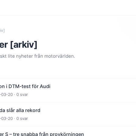
iv]
r [arkiv]
kt lite nyheter från motorvärlden.
on i DTM-test för Audi
-03-20 · 0 svar
da slår alla rekord
-03-20 · 0 svar
r S – tre snabba från provkörningen