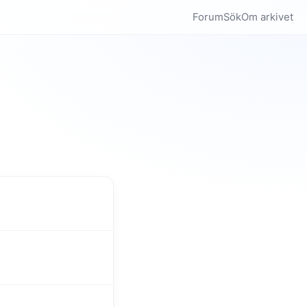
Forum
Sök
Om arkivet