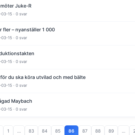
 möter Juke-R
-03-15 · 0 svar
fler – nyanställer 1 000
-03-15 · 0 svar
duktionstakten
-03-15 · 0 svar
rför du ska köra utvilad och med bälte
-03-15 · 0 svar
sågad Maybach
-03-15 · 0 svar
1
…
83
84
85
86
87
88
89
…