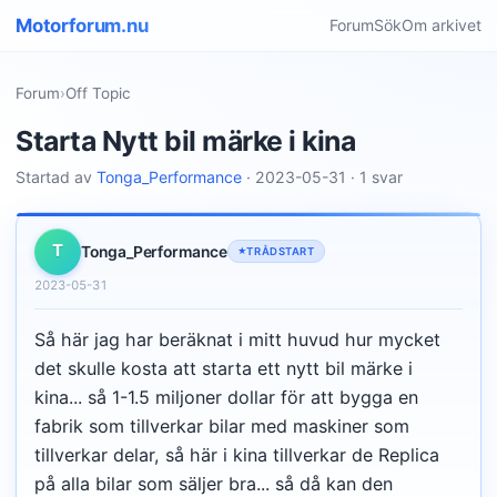
Motorforum.nu
Forum
Sök
Om arkivet
Forum
›
Off Topic
Starta Nytt bil märke i kina
Startad av
Tonga_Performance
· 2023-05-31 · 1 svar
T
Tonga_Performance
TRÅDSTART
2023-05-31
Så här jag har beräknat i mitt huvud hur mycket
det skulle kosta att starta ett nytt bil märke i
kina... så 1-1.5 miljoner dollar för att bygga en
fabrik som tillverkar bilar med maskiner som
tillverkar delar, så här i kina tillverkar de Replica
på alla bilar som säljer bra... så då kan den