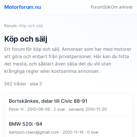
Motorforum.nu
Forum
Sök
Om arkivet
Forum
› Köp och sälj
Köp och sälj
Ett forum för köp och sälj. Annonser som har med motorer
att göra och enbart från privatpersoner. Här kan du hitta
det mesta, och såklart även sälja det du vill utan
krångliga regler eller kostsamma annonser.
562 trådar · sida 3
Bortskänkes, delar till Civic 88-91
Peter H · 2010-09-09 · 2 svar · senaste 2010-11-20
BMW 520i -94
karlsson.claes@gmail.com · 2010-11-16 · 0 svar