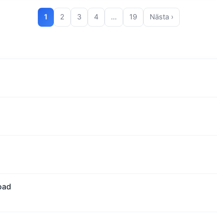
1
2
3
4
…
19
Nästa ›
oad