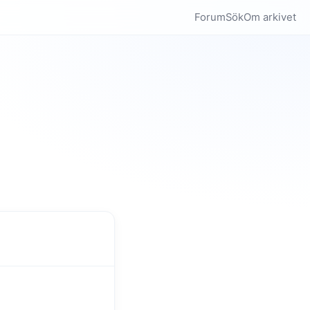
Forum
Sök
Om arkivet