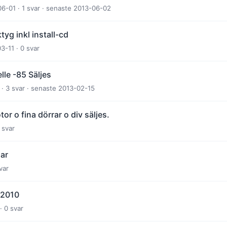
06-01 · 1 svar · senaste 2013-06-02
yg inkl install-cd
-11 · 0 svar
le -85 Säljes
 · 3 svar · senaste 2013-02-15
or o fina dörrar o div säljes.
 svar
lar
var
 2010
· 0 svar