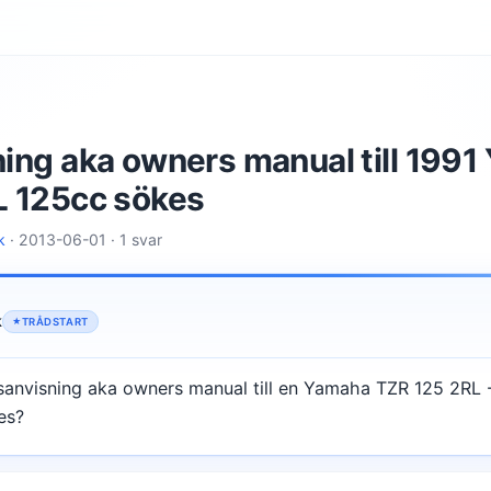
ing aka owners manual till 199
L 125cc sökes
k
· 2013-06-01 · 1 svar
k
TRÅDSTART
sanvisning aka owners manual till en Yamaha TZR 125 2RL
es?