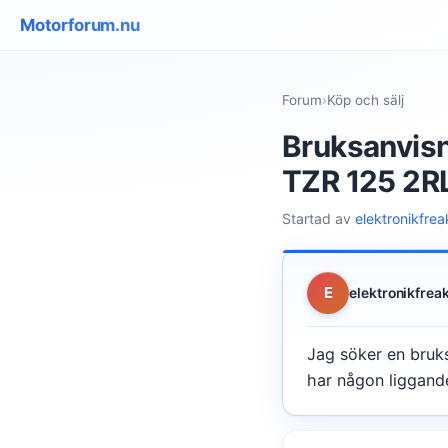
Motorforum.nu
Forum
›
Köp och sälj
Bruksanvisn
TZR 125 2R
Startad av
elektronikfrea
E
elektronikfrea
Jag söker en bruk
har någon liggand