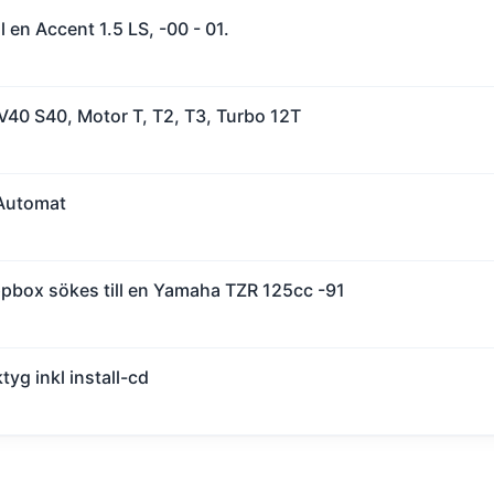
l en Accent 1.5 LS, -00 - 01.
 V40 S40, Motor T, T2, T3, Turbo 12T
a Automat
ppbox sökes till en Yamaha TZR 125cc -91
yg inkl install-cd