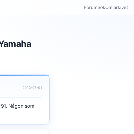
Forum
Sök
Om arkivet
1 Yamaha
2013-06-01
 -91. Någon som