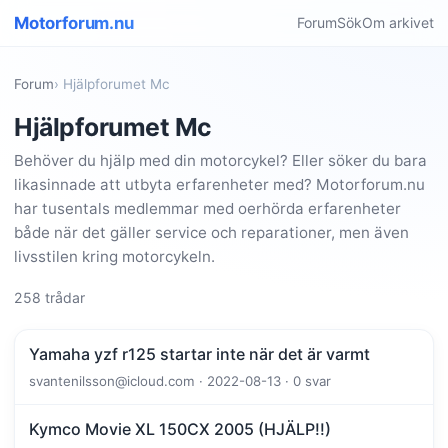
Motorforum.nu
Forum
Sök
Om arkivet
Forum
› Hjälpforumet Mc
Hjälpforumet Mc
Behöver du hjälp med din motorcykel? Eller söker du bara
likasinnade att utbyta erfarenheter med? Motorforum.nu
har tusentals medlemmar med oerhörda erfarenheter
både när det gäller service och reparationer, men även
livsstilen kring motorcykeln.
258 trådar
Yamaha yzf r125 startar inte när det är varmt
svantenilsson@icloud.com · 2022-08-13 · 0 svar
Kymco Movie XL 150CX 2005 (HJÄLP!!)