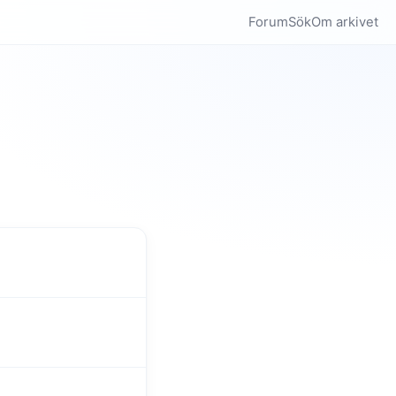
Forum
Sök
Om arkivet