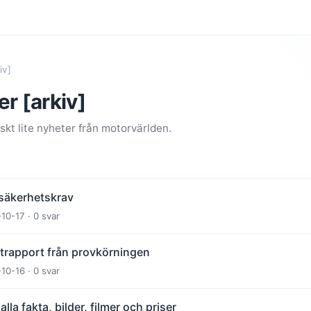
iv]
r [arkiv]
kt lite nyheter från motorvärlden.
säkerhetskrav
-10-17 · 0 svar
ktrapport från provkörningen
-10-16 · 0 svar
la fakta, bilder, filmer och priser