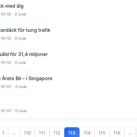
ock med älg
-10-10 · 0 svar
terdäck för tung trafik
-10-10 · 0 svar
såld för 31,4 miljoner
-10-10 · 0 svar
 Årets Bil – i Singapore
-10-07 · 0 svar
u
-10-07 · 0 svar
1
…
110
111
112
113
114
115
116
…