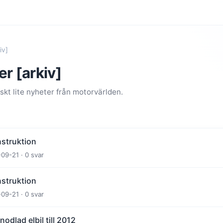
iv]
r [arkiv]
kt lite nyheter från motorvärlden.
onstruktion
-09-21 · 0 svar
onstruktion
-09-21 · 0 svar
dlad elbil till 2012