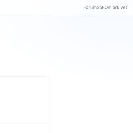
Forum
Sök
Om arkivet