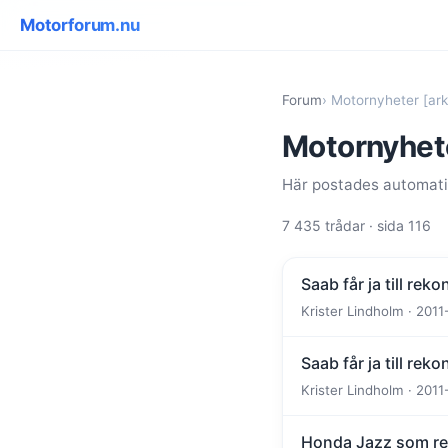
Motorforum.nu
Forum
› Motornyheter [ark
Motornyhete
Här postades automatis
7 435 trådar · sida 116
Saab får ja till rek
Krister Lindholm · 2011
Saab får ja till rek
Krister Lindholm · 2011
Honda Jazz som reno