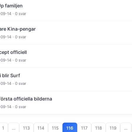
p familjen
-09-14 · 0 svar
are Kina-pengar
-09-14 · 0 svar
ept officiell
-09-14 · 0 svar
blir Surf
-09-14 · 0 svar
örsta officiella bilderna
-09-14 · 0 svar
1
…
113
114
115
116
117
118
119
…