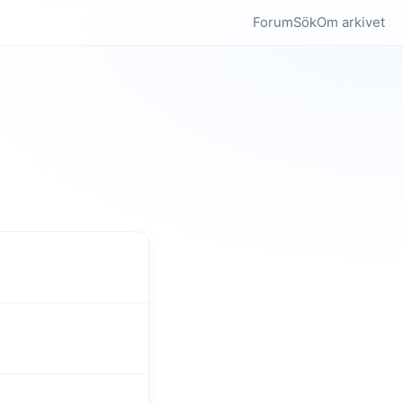
Forum
Sök
Om arkivet