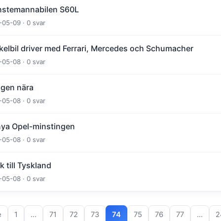
änstemannabilen S60L
-05-09 · 0 svar
kelbil driver med Ferrari, Mercedes och Schumacher
-05-08 · 0 svar
ngen nära
-05-08 · 0 svar
nya Opel-minstingen
-05-08 · 0 svar
till Tyskland
-05-08 · 0 svar
e
1
…
71
72
73
74
75
76
77
…
2