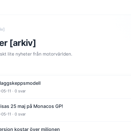
iv]
r [arkiv]
kt lite nyheter från motorvärlden.
 flaggskeppsmodell
-05-11 · 0 svar
visas 25 maj på Monacos GP!
-05-11 · 0 svar
-version kostar över miljonen