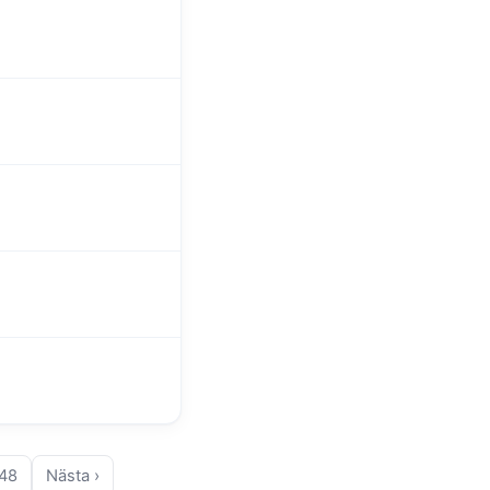
48
Nästa ›