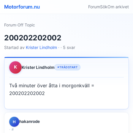
Motorforum.nu
Forum
Sök
Om arkivet
Forum
›
Off Topic
200202202002
Startad av
Krister Lindholm
· · 5 svar
K
Krister Lindholm
TRÅDSTART
Två minuter över åtta i morgonkväll =
200202202002
hakanrode
H
·
#