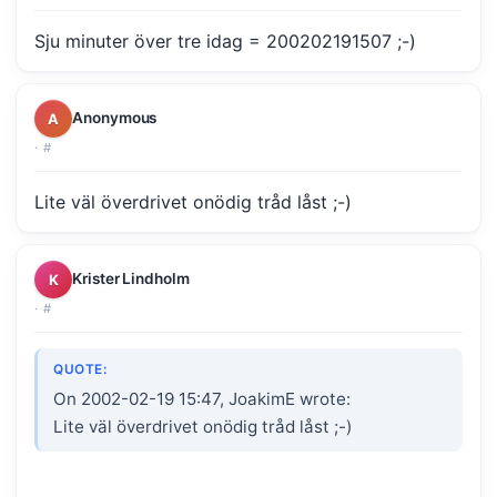
Sju minuter över tre idag = 200202191507 ;-)
Anonymous
A
·
#
Lite väl överdrivet onödig tråd låst ;-)
Krister Lindholm
K
·
#
QUOTE:
On 2002-02-19 15:47, JoakimE wrote:
Lite väl överdrivet onödig tråd låst ;-)