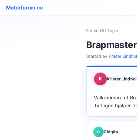
Motorforum.nu
Forum
›
Off Topic
Brapmaster
Startad av
Krister Lindho
K
Krister Lindho
Välkommen hit Br
Tydligen hjälper d
Chiqita
C