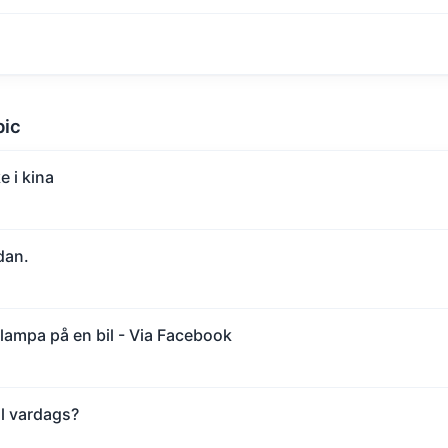
pic
e i kina
dan.
lampa på en bil - Via Facebook
ill vardags?