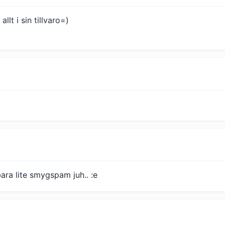
llt i sin tillvaro=)
ara lite smygspam juh.. :e