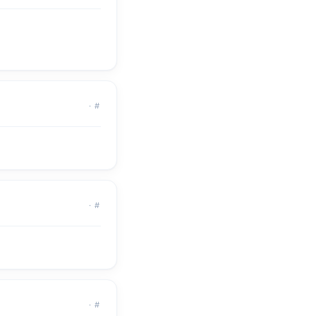
·
#
·
#
·
#