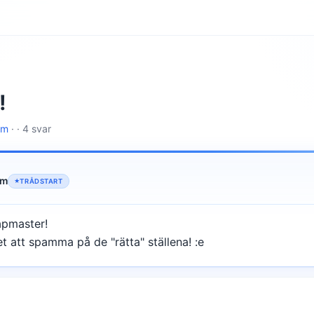
!
lm
· · 4 svar
lm
TRÅDSTART
apmaster!
et att spamma på de "rätta" ställena! :e