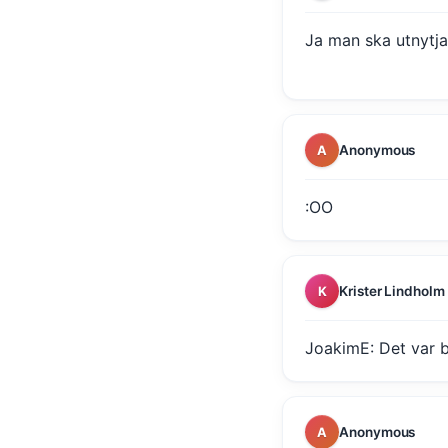
Ja man ska utnytja a
Anonymous
A
:OO
Krister Lindholm
K
JoakimE: Det var b
Anonymous
A