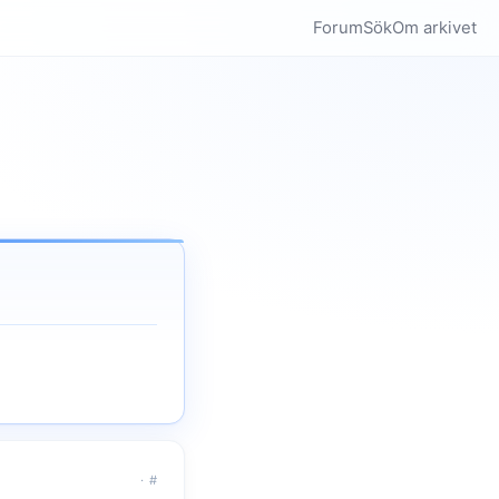
Forum
Sök
Om arkivet
·
#