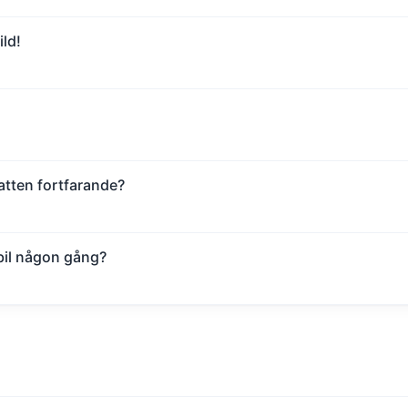
ld!
tten fortfarande?
 bil någon gång?