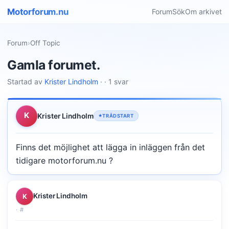
Motorforum.nu
Forum
Sök
Om arkivet
Forum
›
Off Topic
Gamla forumet.
Startad av
Krister Lindholm
· · 1 svar
K
Krister Lindholm
TRÅDSTART
Finns det möjlighet att lägga in inläggen från det
tidigare motorforum.nu ?
Krister Lindholm
K
·
#