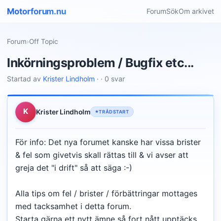
Motorforum.nu
Forum
Sök
Om arkivet
Forum
›
Off Topic
Inkörningsproblem / Bugfix etc...
Startad av
Krister Lindholm
· · 0 svar
K
Krister Lindholm
TRÅDSTART
För info: Det nya forumet kanske har vissa brister
& fel som givetvis skall rättas till & vi avser att
greja det "i drift" så att säga :-)
Alla tips om fel / brister / förbättringar mottages
med tacksamhet i detta forum.
Starta gärna ett nytt ämne så fort nått upptäcks