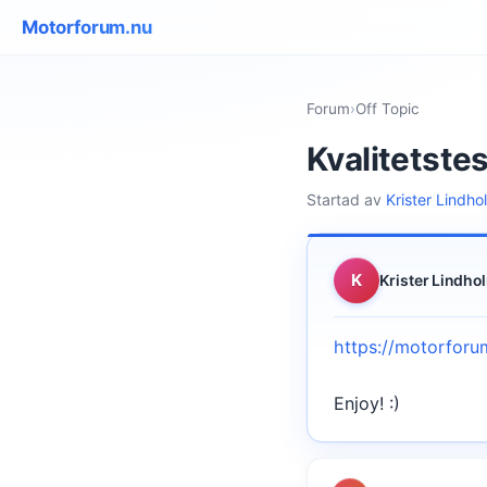
Motorforum.nu
Forum
›
Off Topic
Kvalitetstes
Startad av
Krister Lindho
K
Krister Lindho
https://motorforum
Enjoy! :)