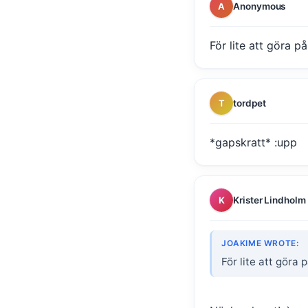
Anonymous
A
För lite att göra p
tordpet
T
*gapskratt* :upp
Krister Lindholm
K
JOAKIME WROTE:
För lite att göra