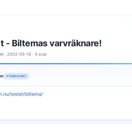
t - Biltemas varvräknare!
lm
· 2002-05-16 · 4 svar
lm
TRÅDSTART
.nu/tester/biltema/