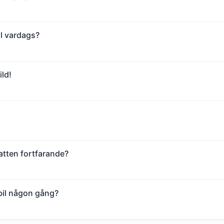
ill vardags?
ld!
tten fortfarande?
 bil någon gång?