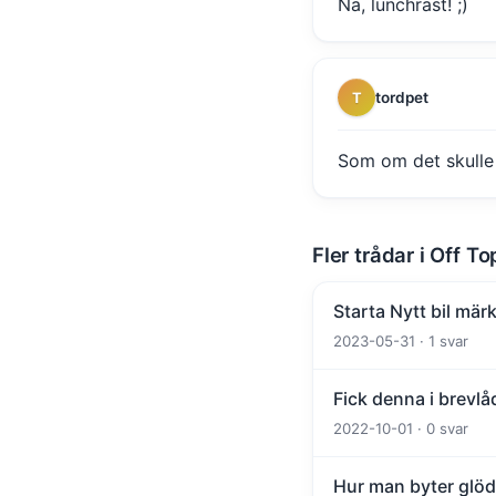
Nä, lunchrast! ;)
tordpet
T
Som om det skulle s
Fler trådar i Off To
Starta Nytt bil märk
2023-05-31 · 1 svar
Fick denna i brevlå
2022-10-01 · 0 svar
Hur man byter glöd