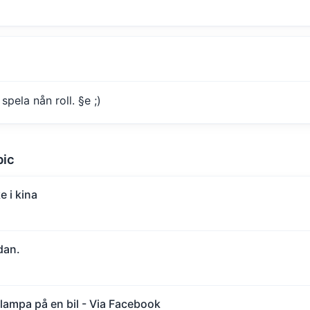
pela nån roll. §e ;)
pic
e i kina
dan.
lampa på en bil - Via Facebook