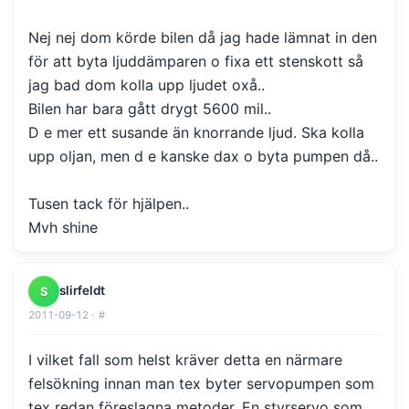
Nej nej dom körde bilen då jag hade lämnat in den
för att byta ljuddämparen o fixa ett stenskott så
jag bad dom kolla upp ljudet oxå..
Bilen har bara gått drygt 5600 mil..
D e mer ett susande än knorrande ljud. Ska kolla
upp oljan, men d e kanske dax o byta pumpen då..
Tusen tack för hjälpen..
Mvh shine
slirfeldt
S
2011-09-12 ·
#
I vilket fall som helst kräver detta en närmare
felsökning innan man tex byter servopumpen som
tex redan föreslagna metoder. En styrservo som