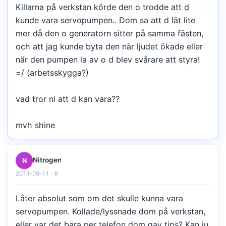
Killarna på verkstan körde den o trodde att d
kunde vara servopumpen.. Dom sa att d lät lite
mer då den o generatorn sitter på samma fästen,
och att jag kunde byta den när ljudet ökade eller
när den pumpen la av o d blev svårare att styra!
=/ (arbetsskygga?)
vad tror ni att d kan vara??
mvh shine
Nitrogen
N
2011-09-11 ·
#
Låter absolut som om det skulle kunna vara
servopumpen. Kollade/lyssnade dom på verkstan,
eller var det bara per telefon dom gav tips? Kan ju