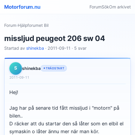
Motorforum.nu
Forum
Sök
Om arkivet
Forum
›
Hjälpforumet Bil
missljud peugeot 206 sw 04
Startad av
shinekba
· 2011-09-11 · 5 svar
S
shinekba
TRÅDSTART
2011-09-11
Hej!
Jag har på senare tid fått missljud i "motorn" på
bilen..
D räcker att du startar den så låter som en elbil el
symaskin o låter ännu mer när man kör.