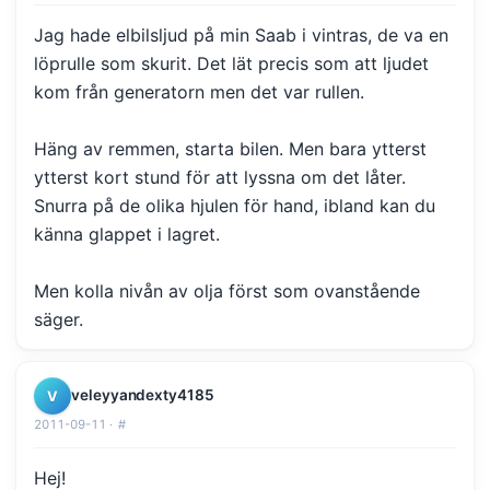
Jag hade elbilsljud på min Saab i vintras, de va en
löprulle som skurit. Det lät precis som att ljudet
kom från generatorn men det var rullen.
Häng av remmen, starta bilen. Men bara ytterst
ytterst kort stund för att lyssna om det låter.
Snurra på de olika hjulen för hand, ibland kan du
känna glappet i lagret.
Men kolla nivån av olja först som ovanstående
säger.
veleyyandexty4185
V
2011-09-11 ·
#
Hej!