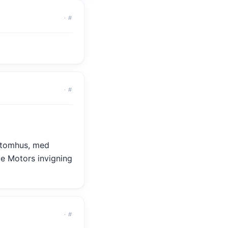
·
#
·
#
utomhus, med
de Motors invigning
·
#