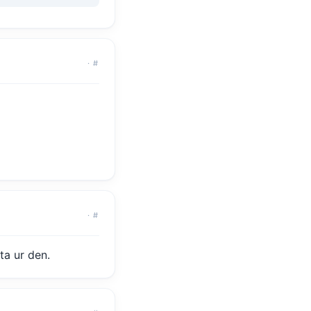
·
#
·
#
ta ur den.