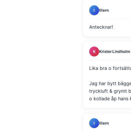
Illern
I
Antecknar!
Krister Lindholm
K
Lika bra o fortsät
Jag har bytt bägg
tryckluft & grymt 
o kollade åp hans 
Illern
I