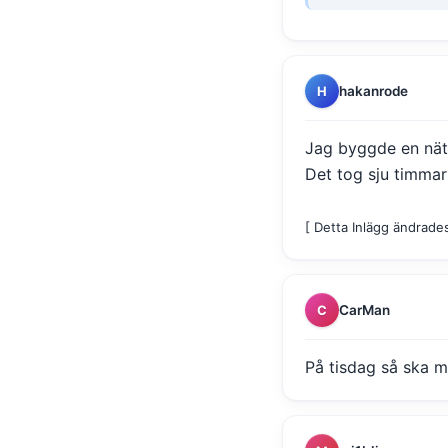
hakanrode
H
Jag byggde en nät
Det tog sju timmar
[ Detta Inlägg ändrade
CarMan
C
På tisdag så ska mo