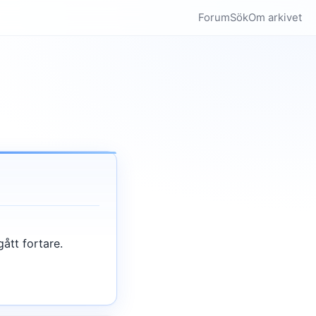
Forum
Sök
Om arkivet
gått fortare.