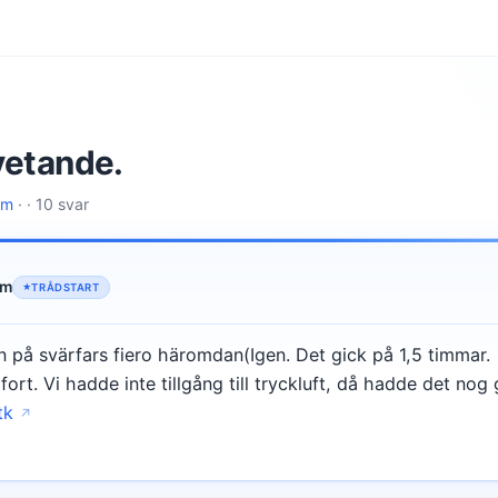
vetande.
lm
· · 10 svar
lm
TRÅDSTART
n på svärfars fiero häromdan(Igen. Det gick på 1,5 timmar.
fort. Vi hadde inte tillgång till tryckluft, då hadde det nog 
tk