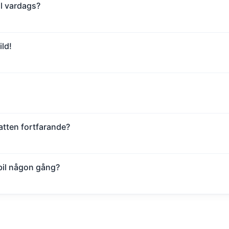
ill vardags?
ld!
tten fortfarande?
 bil någon gång?