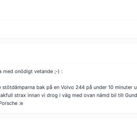
ta med onödigt vetande ;-) :
e stötdämparna bak på en Volvo 244 på under 10 minuter 
bakfull strax innan vi drog i väg med ovan nämd bil till Gun
Porsche :e