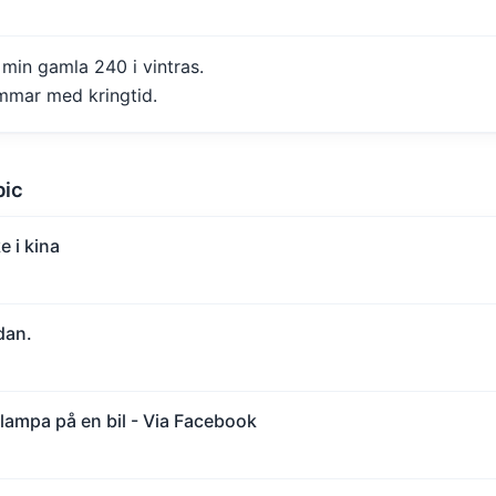
 min gamla 240 i vintras.
mmar med kringtid.
pic
e i kina
dan.
lampa på en bil - Via Facebook