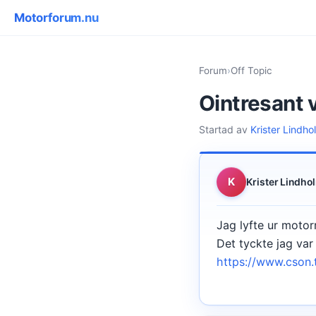
Motorforum.nu
Forum
›
Off Topic
Ointresant 
Startad av
Krister Lindho
K
Krister Lindho
Jag lyfte ur motor
Det tyckte jag var 
https://www.cson.