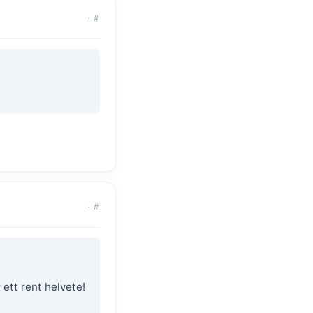
·
#
·
#
ett rent helvete!