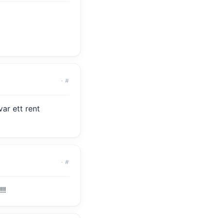
·
#
ar ett rent
·
#
!!