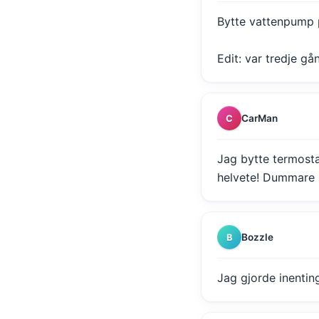
Bytte vattenpump
Edit: var tredje g
CarMan
C
Jag bytte termosta
helvete! Dummare k
Bozzle
B
Jag gjorde inentin