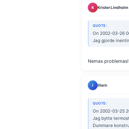
Krister Lindholm
K
QUOTE:
On 2002-03-26 06
Jag gjorde inenti
Nemas problemas!
Illern
I
QUOTE:
On 2002-03-25 2
Jag bytte termost
Dummare konstruk