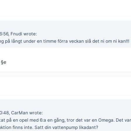
:56, Fnudi wrote:
ng på långt under en timme förra veckan slå det ni om ni kan!!!
 §e
0:48, CarMan wrote:
at på en opel med 6:a en gång, tror det var en Omega. Det var 
tion finns inte. Satt din vattenpump likadant?