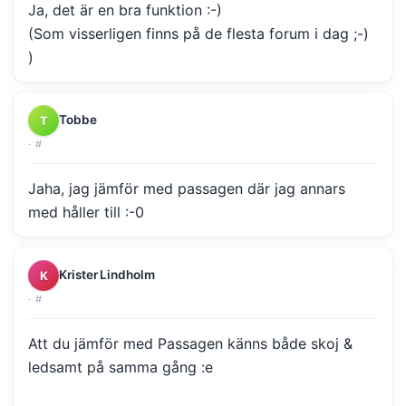
Ja, det är en bra funktion :-)
(Som visserligen finns på de flesta forum i dag ;-)
)
Tobbe
T
·
#
Jaha, jag jämför med passagen där jag annars
med håller till :-0
Krister Lindholm
K
·
#
Att du jämför med Passagen känns både skoj &
ledsamt på samma gång :e