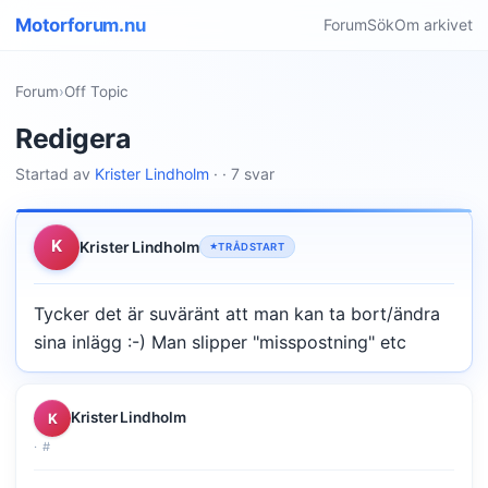
Motorforum.nu
Forum
Sök
Om arkivet
Forum
›
Off Topic
Redigera
Startad av
Krister Lindholm
· · 7 svar
K
Krister Lindholm
TRÅDSTART
Tycker det är suväränt att man kan ta bort/ändra
sina inlägg :-) Man slipper "misspostning" etc
Krister Lindholm
K
·
#