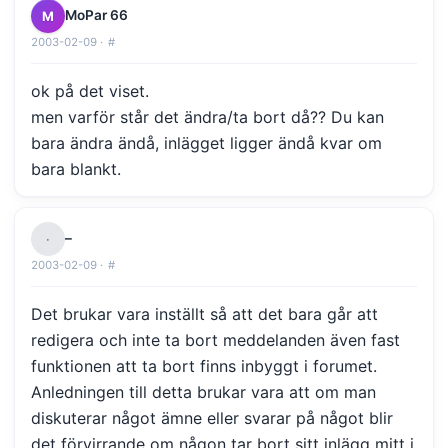
MoPar 66
M
2003-02-09 ·
#
ok på det viset.
men varför står det ändra/ta bort då?? Du kan
bara ändra ändå, inlägget ligger ändå kvar om
bara blankt.
–
·
2003-02-09 ·
#
Det brukar vara inställt så att det bara går att
redigera och inte ta bort meddelanden även fast
funktionen att ta bort finns inbyggt i forumet.
Anledningen till detta brukar vara att om man
diskuterar något ämne eller svarar på något blir
det förvirrande om någon tar bort sitt inlägg mitt i