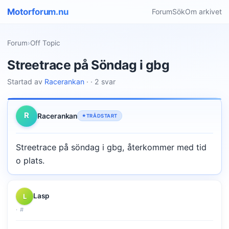
Motorforum.nu
Forum
Sök
Om arkivet
Forum
›
Off Topic
Streetrace på Söndag i gbg
Startad av
Racerankan
· · 2 svar
R
Racerankan
TRÅDSTART
Streetrace på söndag i gbg, återkommer med tid
o plats.
Lasp
L
·
#