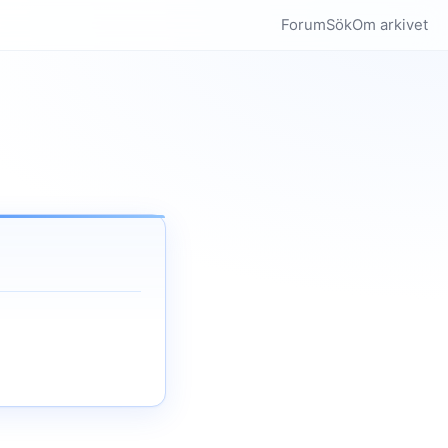
Forum
Sök
Om arkivet