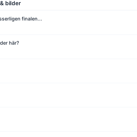
 & bilder
serligen finalen...
lder här?