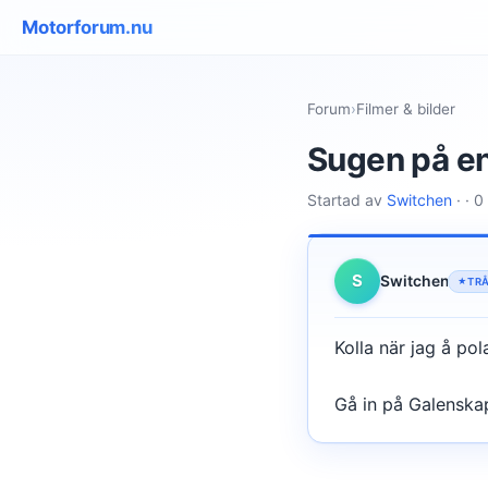
Motorforum.nu
Forum
›
Filmer & bilder
Sugen på en 
Startad av
Switchen
· · 0
S
Switchen
TR
Kolla när jag å po
Gå in på Galensk