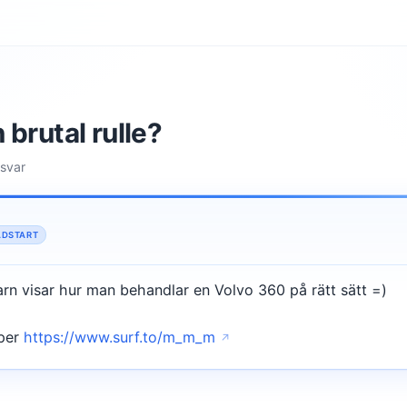
brutal rulle?
 svar
ÅDSTART
larn visar hur man behandlar en Volvo 360 på rätt sätt =)
aper
https://www.surf.to/m_m_m