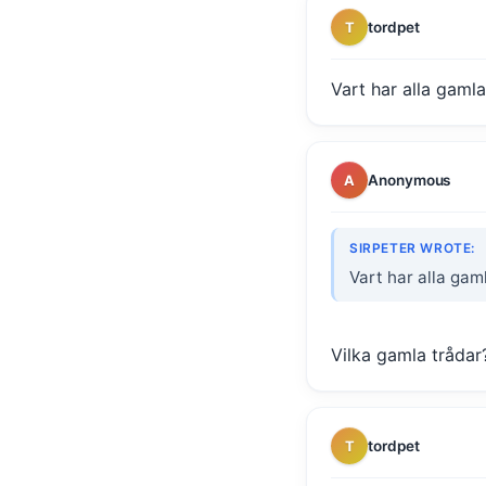
tordpet
T
Vart har alla gamla
Anonymous
A
SIRPETER WROTE:
Vart har alla gam
Vilka gamla trådar
tordpet
T