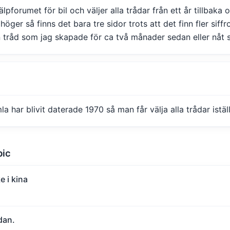
lpforumet för bil och väljer alla trådar från ett år tillbaka 
höger så finns det bara tre sidor trots att det finn fler siffro
n tråd som jag skapade för ca två månader sedan eller nåt s
a har blivit daterade 1970 så man får välja alla trådar iställ
pic
e i kina
dan.