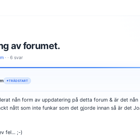
g av forumet.
lm
· · 6 svar
lm
TRÅDSTART
llerat nån form av uppdatering på detta forum & är det nå
täckt nått som inte funkar som det gjorde innan så är det 
 fel... ;-)