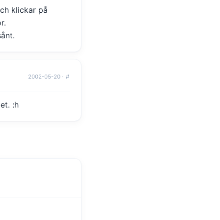
och klickar på
r.
ånt.
2002-05-20 ·
#
et. :h