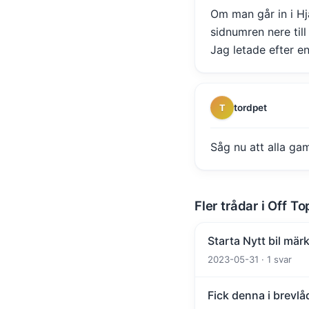
Om man går in i Hjä
sidnumren nere till 
Jag letade efter e
tordpet
T
Såg nu att alla gaml
Fler trådar i Off To
Starta Nytt bil märk
2023-05-31 · 1 svar
Fick denna i brevlå