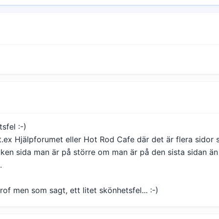
sfel :-)
.ex Hjälpforumet eller Hot Rod Cafe där det är flera sidor 
lken sida man är på större om man är på den sista sidan ä
.
rof men som sagt, ett litet skönhetsfel... :-)