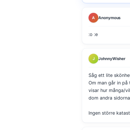
Anonymous
A
:o :e
JohnnyWisher
J
Såg ett lite skönhet
Om man går in på t
visar hur många/vi
dom andra sidorna
Ingen större katast