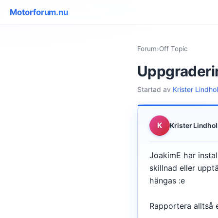
Motorforum.nu
Forum
›
Off Topic
Uppgraderin
Startad av
Krister Lindho
K
Krister Lindho
JoakimE har insta
skillnad eller upp
hängas :e
Rapportera alltså ev