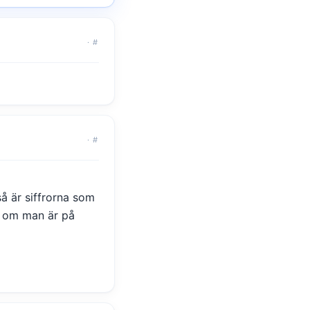
·
#
·
#
så är siffrorna som
n om man är på