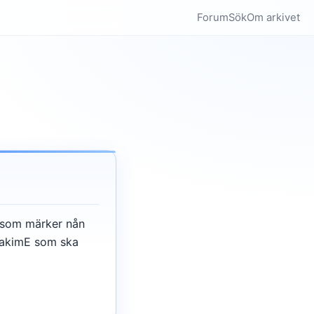
Forum
Sök
Om arkivet
n som märker nån
JoakimE som ska