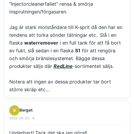
"Injectorcleanerfallet" rensa & smörja
insprutningen/förgasaren.
Jag är stark motståndare till K-sprit då den har en
tendens att torka sönder tätningar etc.. Slå i en
flaska
waterremover
i en full tank för att få bort
ev fukt, slå sedan i en flaska
S1
för att rengöra
och smörja bränslesystemet. Bägge dessa
produkter säljs där
RedLine
-sortimentet säljs.
Notera att ingen av dessa produkter tar bort
större skräp etc...
Berget
B
2002-05-22 ·
#
Underbart! Tack det ska jag göra!!