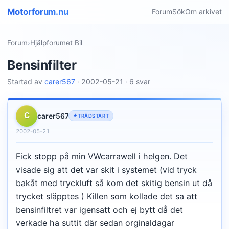
Motorforum.nu
Forum
Sök
Om arkivet
Forum
›
Hjälpforumet Bil
Bensinfilter
Startad av
carer567
· 2002-05-21 · 6 svar
C
carer567
TRÅDSTART
2002-05-21
Fick stopp på min VWcarrawell i helgen. Det
visade sig att det var skit i systemet (vid tryck
bakåt med tryckluft så kom det skitig bensin ut då
trycket släpptes ) Killen som kollade det sa att
bensinfiltret var igensatt och ej bytt då det
verkade ha suttit där sedan orginaldagar