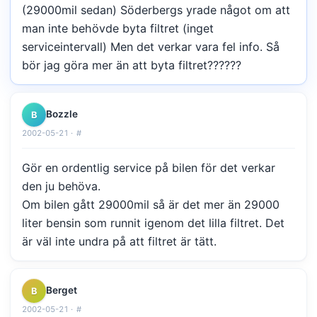
(29000mil sedan) Söderbergs yrade något om att
man inte behövde byta filtret (inget
serviceintervall) Men det verkar vara fel info. Så
bör jag göra mer än att byta filtret??????
Bozzle
B
2002-05-21 ·
#
Gör en ordentlig service på bilen för det verkar
den ju behöva.
Om bilen gått 29000mil så är det mer än 29000
liter bensin som runnit igenom det lilla filtret. Det
är väl inte undra på att filtret är tätt.
Berget
B
2002-05-21 ·
#