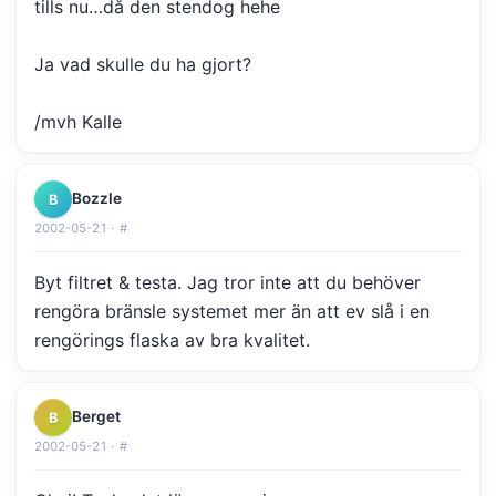
tills nu…då den stendog hehe
Ja vad skulle du ha gjort?
/mvh Kalle
Bozzle
B
2002-05-21 ·
#
Byt filtret & testa. Jag tror inte att du behöver
rengöra bränsle systemet mer än att ev slå i en
rengörings flaska av bra kvalitet.
Berget
B
2002-05-21 ·
#