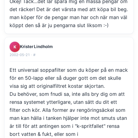
Okej! Tack...det lär spara mig en massa pengar om
det räcker! Det är det värsta med att köpa bil beg.
man köper för de pengar man har och när man väl
köppt den så är ju pengarna slut liksom :-)
Krister Lindholm
K
2002-05-21 ·
#
Ett universal soppafilter som du köper på en mack
för en 50-lapp eller så duger gott om det skulle
visa sig att originalfiltret kostar skjortan.
Du behöver, som fnudi sa, inte alls bry dig om att
rensa systemet ytterligare, utan sätt du dit ett
filter och kör. Alla former av rengöringsäckel som
man kan hälla i tanken hjälper inte mot smuts utan
är till för att antingen som i "k-spritfallet" rensa
bort vatten & fukt, eller som i