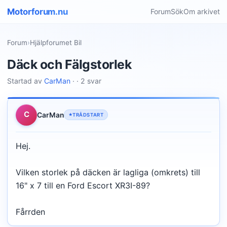
Motorforum.nu
Forum
Sök
Om arkivet
Forum
›
Hjälpforumet Bil
Däck och Fälgstorlek
Startad av
CarMan
· · 2 svar
C
CarMan
TRÅDSTART
Hej.
Vilken storlek på däcken är lagliga (omkrets) till
16" x 7 till en Ford Escort XR3I-89?
Fårrden