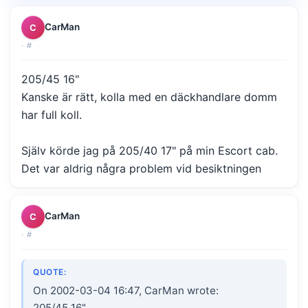
CarMan
C
·
#
205/45 16"
Kanske är rätt, kolla med en däckhandlare domm
har full koll.
Själv körde jag på 205/40 17" på min Escort cab.
Det var aldrig några problem vid besiktningen
CarMan
C
·
#
QUOTE:
On 2002-03-04 16:47, CarMan wrote:
205/45 16"