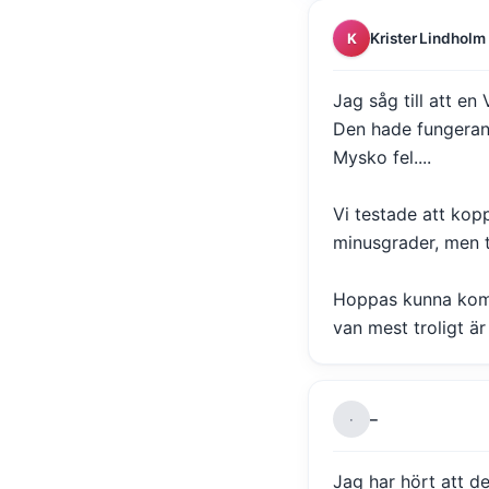
Krister Lindholm
K
Jag såg till att e
Den hade fungerand
Mysko fel....
Vi testade att kopp
minusgrader, men t
Hoppas kunna komm
van mest troligt är
–
·
Jag har hört att 