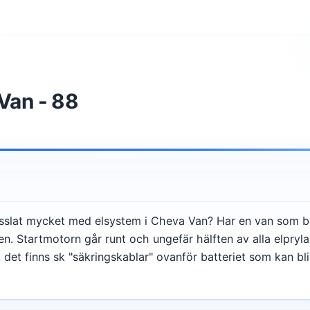
 Van - 88
slat mycket med elsystem i Cheva Van? Har en van som bli
n. Startmotorn går runt och ungefär hälften av alla elprylar
tt det finns sk "säkringskablar" ovanför batteriet som kan bl