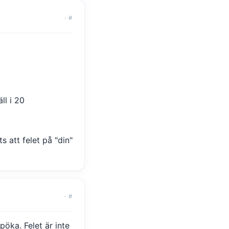
·
#
ll i 20
att felet på "din"
·
#
öka. Felet är inte