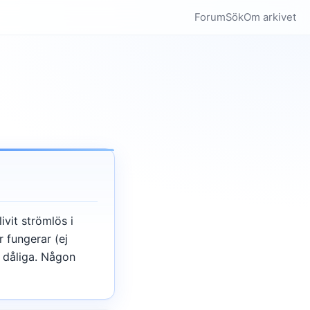
Forum
Sök
Om arkivet
vit strömlös i
 fungerar (ej
i dåliga. Någon