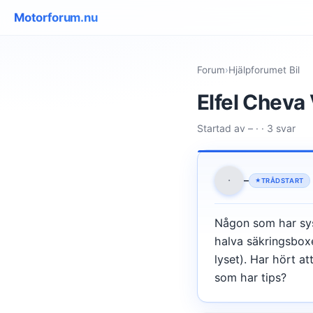
Motorforum.nu
Forum
›
Hjälpforumet Bil
Elfel Cheva
Startad av – · · 3 svar
·
–
TRÅDSTART
Någon som har sys
halva säkringsboxe
lyset). Har hört a
som har tips?