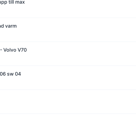
pp till max
ad varm
 - Volvo V70
206 sw 04