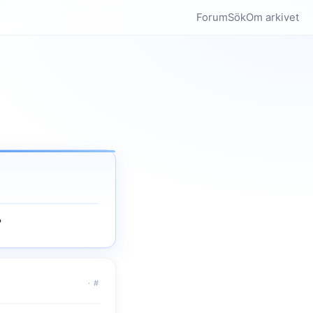
Forum
Sök
Om arkivet
?
·
#