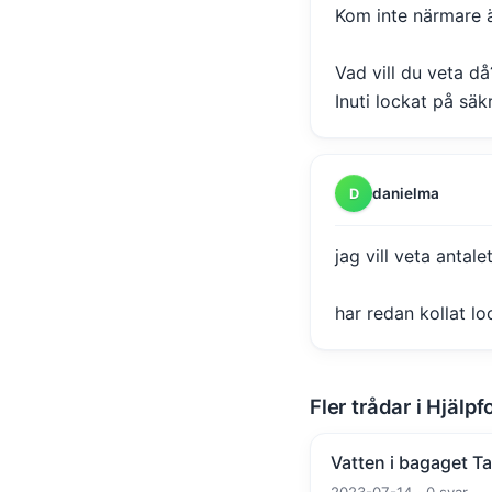
Kom inte närmare 
Vad vill du veta då
Inuti lockat på sä
danielma
D
jag vill veta antal
har redan kollat lo
Fler trådar i Hjälpf
Vatten i bagaget T