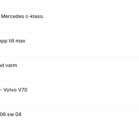
 Mercedes c-klass.
pp till max
ad varm
 - Volvo V70
206 sw 04