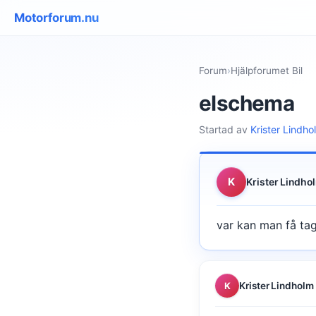
Motorforum.nu
Forum
›
Hjälpforumet Bil
elschema
Startad av
Krister Lindho
K
Krister Lindho
var kan man få tag
Krister Lindholm
K