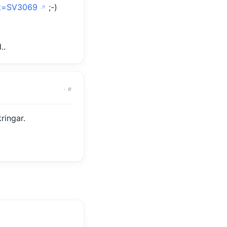
mt=SV3069
;-)
..
·
#
ringar.