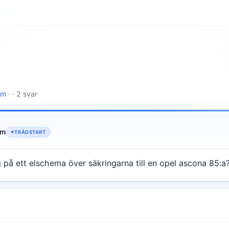
lm
· · 2 svar
lm
TRÅDSTART
 på ett elschema över säkringarna till en opel ascona 85:a