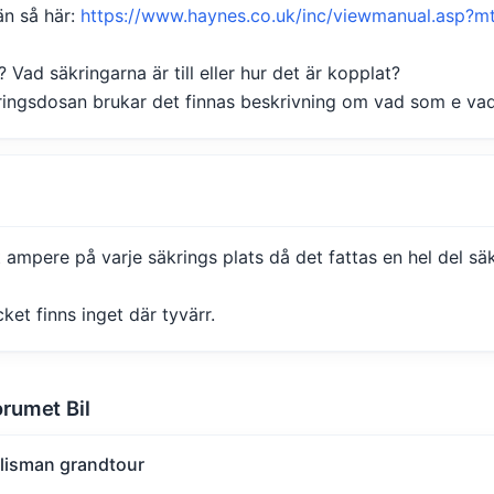
än så här:
https://www.haynes.co.uk/inc/viewmanual.asp?
? Vad säkringarna är till eller hur det är kopplat?
kringsdosan brukar det finnas beskrivning om vad som e vad
et ampere på varje säkrings plats då det fattas en hel del säk
cket finns inget där tyvärr.
orumet Bil
alisman grandtour