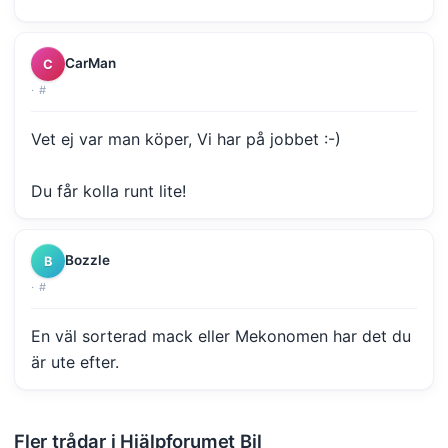
CarMan
C
·
#
Vet ej var man köper, Vi har på jobbet :-)
Du får kolla runt lite!
Bozzle
B
·
#
En väl sorterad mack eller Mekonomen har det du
är ute efter.
Fler trådar i Hjälpforumet Bil