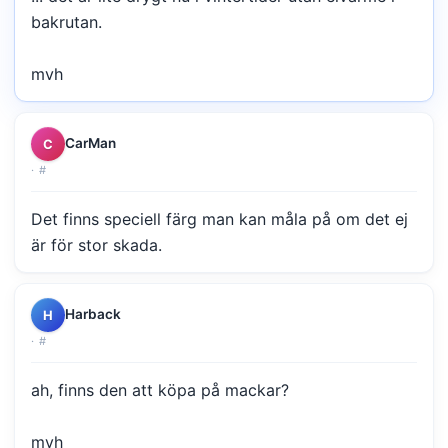
bakrutan.
mvh
CarMan
C
·
#
Det finns speciell färg man kan måla på om det ej
är för stor skada.
Harback
H
·
#
ah, finns den att köpa på mackar?
mvh