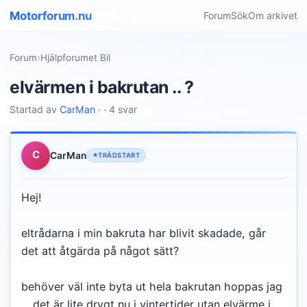
Motorforum.nu
Forum
Sök
Om arkivet
Forum
›
Hjälpforumet Bil
elvärmen i bakrutan .. ?
Startad av
CarMan
· · 4 svar
C
CarMan
TRÅDSTART
Hej!
eltrådarna i min bakruta har blivit skadade, går
det att åtgärda på något sätt?
behöver väl inte byta ut hela bakrutan hoppas jag
... det är lite drygt nu i vintertider utan elvärme i