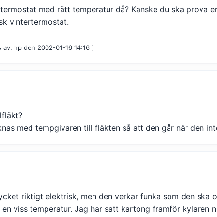
termostat med rätt temperatur då? Kanske du ska prova e
sk vintertermostat.
s av: hp den 2002-01-16 14:16 ]
lfläkt?
knas med tempgivaren till fläkten så att den går när den in
mycket riktigt elektrisk, men den verkar funka som den ska 
 en viss temperatur. Jag har satt kartong framför kylaren nu