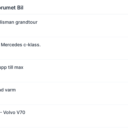
orumet Bil
alisman grandtour
 Mercedes c-klass.
pp till max
ad varm
 - Volvo V70