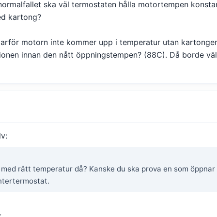
normalfallet ska väl termostaten hålla motortempen konsta
ed kartong?
varför motorn inte kommer upp i temperatur utan kartonge
tionen innan den nått öppningstempen? (88C). Då borde vä
lv:
 med rätt temperatur då? Kanske du ska prova en som öppnar 
ntertermostat.
: