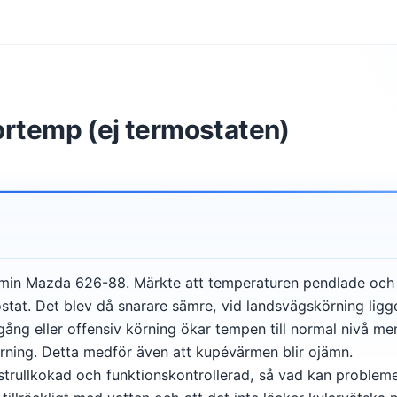
ortemp (ej termostaten)
in Mazda 626-88. Märkte att temperaturen pendlade och of
stat. Det blev då snarare sämre, vid landsvägskörning lig
ång eller offensiv körning ökar tempen till normal nivå men
rning. Detta medför även att kupévärmen blir ojämn.
strullkokad och funktionskontrollerad, så vad kan problem