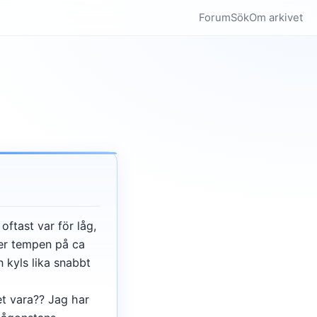
Forum
Sök
Om arkivet
tast var för låg,
ger tempen på ca
 kyls lika snabbt
et vara?? Jag har