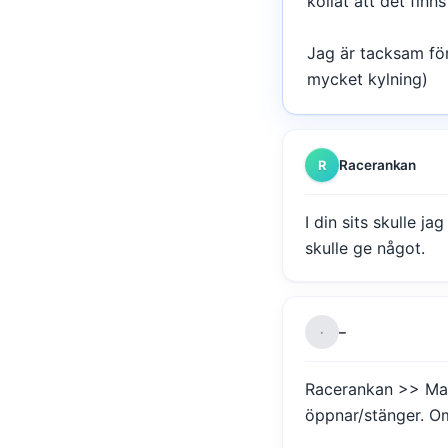
kollat att det finn
Jag är tacksam för 
mycket kylning)
Racerankan
R
I din sits skulle j
skulle ge något.
–
·
Racerankan >> Man 
öppnar/stänger. Om