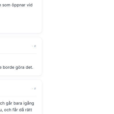
n som öppnar vid
·
#
te borde göra det.
·
#
och går bara igång
, och får då rätt