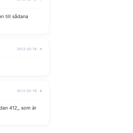
n till sådana
2012-02-18 ·
#
2012-02-18 ·
#
idan 412,, som är