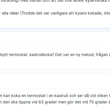
s tillräckligt med vatten och att det inte läcker kylarvätska
alla idéer (Trodde det var vanligare att kylare kokade, inte
ag bytt termostat. kastrullkoka? Det var en ny metod, frågan
kan koka en termostat i en kastrull och ser då vid vilken
 den ska öppna vid 63 grader men gör det vid 75 grader är