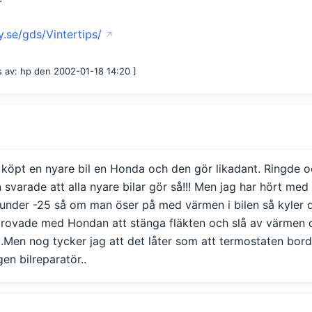
ay.se/gds/Vintertips/
s av: hp den 2002-01-18 14:20 ]
 köpt en nyare bil en Honda och den gör likadant. Ringde
n svarade att alla nyare bilar gör så!!! Men jag har hört me
lt under -25 så om man öser på med värmen i bilen så kyler 
provade med Hondan att stänga fläkten och slå av värme
d.Men nog tycker jag att det låter som att termostaten bord
gen bilreparatör..