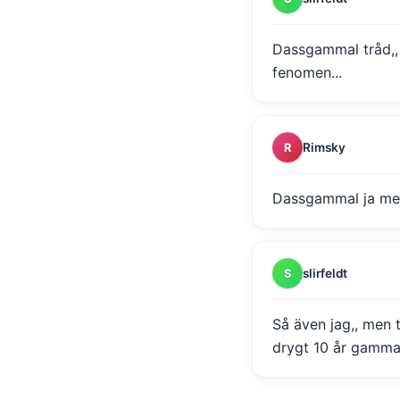
Dassgammal tråd,, 
fenomen...
Rimsky
R
Dassgammal ja men 
slirfeldt
S
Så även jag,, men t
drygt 10 år gammal 