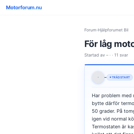
Motorforum.nu
Forum
›
Hjälpforumet Bil
För låg mot
Startad av – · · 11 svar
·
–
TRÅDSTART
Har problem med m
bytte därför termo
50 grader. På tomg
igen vid normal kö
Termostaten är ka