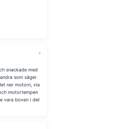
·
#
 och snackade med
d andra som säger
det ner motorn, via
n och motortempen
e vara boven i det