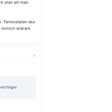
nt utan att man
n. Termostaten ska
l motorn snarare
·
#
vid högre