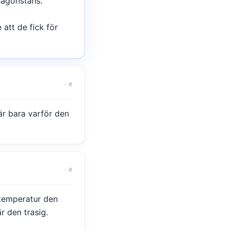
 någonstans.
 att de fick för
·
#
 är bara varför den
·
#
 temperatur den
 den trasig.