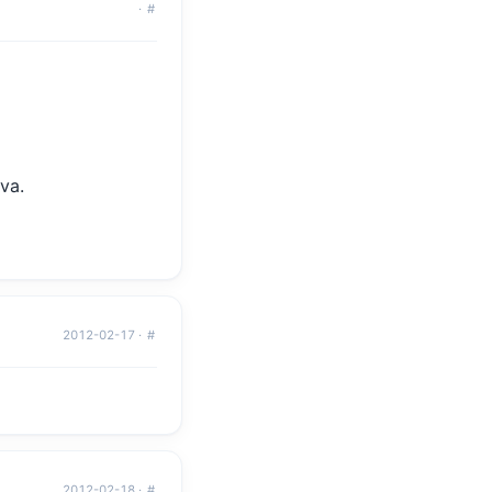
·
#
va.
2012-02-17 ·
#
2012-02-18 ·
#