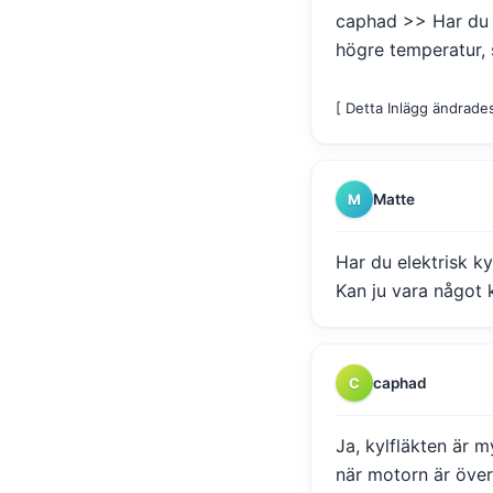
caphad >> Har du 
högre temperatur, 
[ Detta Inlägg ändrade
Matte
M
Har du elektrisk ky
Kan ju vara något 
caphad
C
Ja, kylfläkten är 
när motorn är över