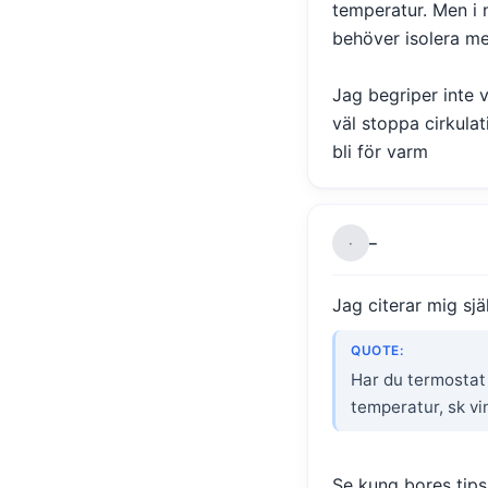
temperatur. Men i 
behöver isolera m
Jag begriper inte 
väl stoppa cirkula
bli för varm
–
·
Jag citerar mig sjä
QUOTE:
Har du termostat
temperatur, sk vi
Se kung bores tips