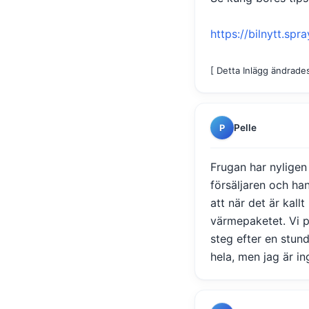
https://bilnytt.spr
[ Detta Inlägg ändrade
Pelle
P
Frugan har nyligen
försäljaren och ha
att när det är kal
värmepaketet. Vi 
steg efter en stun
hela, men jag är in