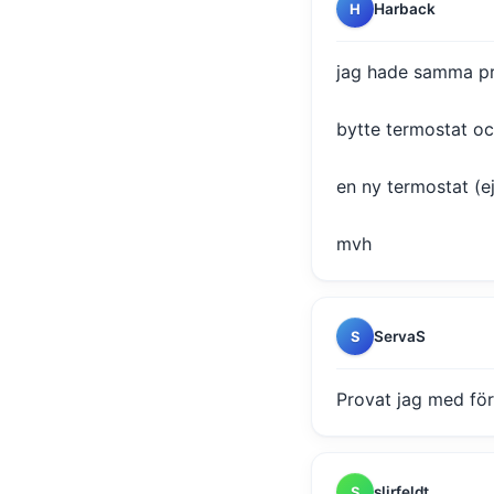
Harback
H
jag hade samma pr
bytte termostat oc
en ny termostat (ej
mvh
ServaS
S
Provat jag med för
slirfeldt
S