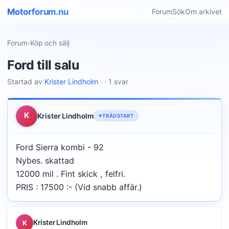
Motorforum.nu
Forum
Sök
Om arkivet
Forum
›
Köp och sälj
Ford till salu
Startad av
Krister Lindholm
· · 1 svar
K
Krister Lindholm
TRÅDSTART
Ford Sierra kombi - 92
Nybes. skattad
12000 mil . Fint skick , felfri.
PRIS : 17500 :- (Vid snabb affär.)
Krister Lindholm
K