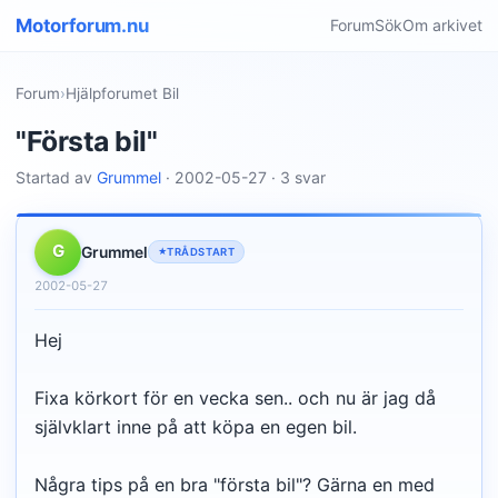
Motorforum.nu
Forum
Sök
Om arkivet
Forum
›
Hjälpforumet Bil
"Första bil"
Startad av
Grummel
· 2002-05-27 · 3 svar
G
Grummel
TRÅDSTART
2002-05-27
Hej
Fixa körkort för en vecka sen.. och nu är jag då
självklart inne på att köpa en egen bil.
Några tips på en bra "första bil"? Gärna en med