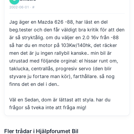
2002-06-01 ·
#
Jag äger en Mazda 626 -88, har läst en del
beg.tester och den får väldigt bra kritik för att den
är så stryktålig. om du väljer en 2.0 16v från -88
så har du en motor på 103Kw/140hk, det räcker
men det är ju ingen rallybil kanske.. min bil är
utrustad med följande orginal: el hissar runt om,
taklucka, centrallås, progresiv servo (den blir
styvare ju fortare man kör), farthållare. så nog
finns det en del i den..
Väl en Sedan, dom är lättast att styla. har du
frågor så tveka inte att fråga mig!
Fler trådar i Hjälpforumet Bil