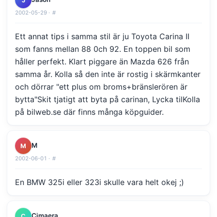
2002-05-29 ·
#
Ett annat tips i samma stil är ju Toyota Carina II
som fanns mellan 88 0ch 92. En toppen bil som
håller perfekt. Klart piggare än Mazda 626 från
samma år. Kolla så den inte är rostig i skärmkanter
och dörrar "ett plus om broms+bränslerören är
bytta"Skit tjatigt att byta på carinan, Lycka tilKolla
på bilweb.se där finns många köpguider.
M
M
2002-06-01 ·
#
En BMW 325i eller 323i skulle vara helt okej ;)
Cimaera
C