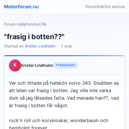
Motorforum.nu
Forum
Sök
Om arkivet
Forum
›
Hjälpforumet Bil
"frasig i botten??"
Startad av
Krister Lindholm
· · 1 svar
K
Krister Lindholm
TRÅDSTART
Var och tittade på helskön volvo 343. Snubben sa
att bilen var frasig i botten. Jag ville inte verka
dum så jag låtsades fatta. Vad menade han??, vad
är frasig i botten får något.
rock'n roll och korvkioskar, wonderbaum och
hembränt forever.