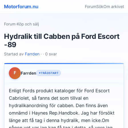
Motorforum.nu
Forum
Sök
Om arkivet
Forum
›
Köp och sälj
Hydralik till Cabben på Ford Escort
-89
Startad av
Farrden
· · 0 svar
F
Farrden
TRÅDSTART
Enligt Fords produkt kataloger för Ford Escort
Cabriolet, så fanns det som tillval en
hydralikanordning för cabben. Den finns även
omnämd i Haynes Rep.Handbok. Jag har försökt
länge att få tag i denna hydralik, men icke.Om
någon vet var jag kan få tag i detta, så vore jag