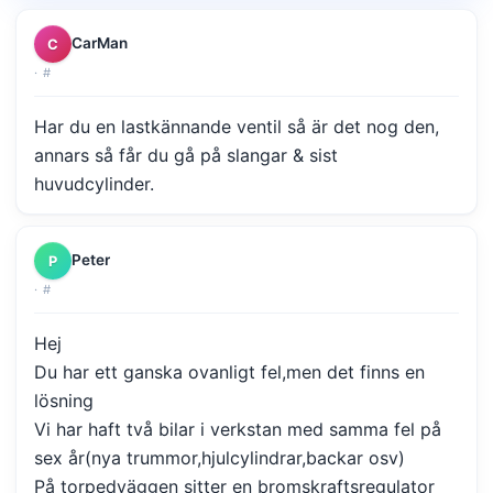
CarMan
C
·
#
Har du en lastkännande ventil så är det nog den,
annars så får du gå på slangar & sist
huvudcylinder.
Peter
P
·
#
Hej
Du har ett ganska ovanligt fel,men det finns en
lösning
Vi har haft två bilar i verkstan med samma fel på
sex år(nya trummor,hjulcylindrar,backar osv)
På torpedväggen sitter en bromskraftsregulator