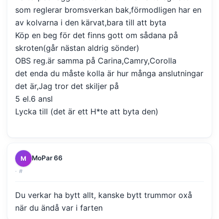
som reglerar bromsverkan bak,förmodligen har en
av kolvarna i den kärvat,bara till att byta
Köp en beg för det finns gott om sådana på
skroten(går nästan aldrig sönder)
OBS reg.är samma på Carina,Camry,Corolla
det enda du måste kolla är hur många anslutningar
det är,Jag tror det skiljer på
5 el.6 ansl
Lycka till (det är ett H*te att byta den)
MoPar 66
M
·
#
Du verkar ha bytt allt, kanske bytt trummor oxå
när du ändå var i farten