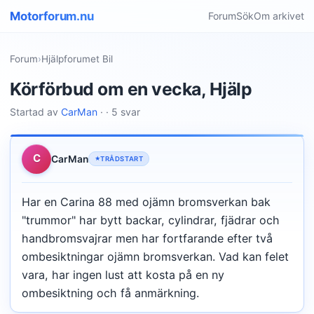
Motorforum.nu
Forum
Sök
Om arkivet
Forum
›
Hjälpforumet Bil
Körförbud om en vecka, Hjälp
Startad av
CarMan
· · 5 svar
C
CarMan
TRÅDSTART
Har en Carina 88 med ojämn bromsverkan bak
"trummor" har bytt backar, cylindrar, fjädrar och
handbromsvajrar men har fortfarande efter två
ombesiktningar ojämn bromsverkan. Vad kan felet
vara, har ingen lust att kosta på en ny
ombesiktning och få anmärkning.