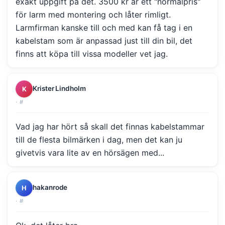
exakt uppgift på det. 3500 kr är ett "normalpris"
för larm med montering och låter rimligt.
Larmfirman kanske till och med kan få tag i en
kabelstam som är anpassad just till din bil, det
finns att köpa till vissa modeller vet jag.
Krister Lindholm
K
·
#
Vad jag har hört så skall det finnas kabelstammar
till de flesta bilmärken i dag, men det kan ju
givetvis vara lite av en hörsägen med...
hakanrode
H
·
#