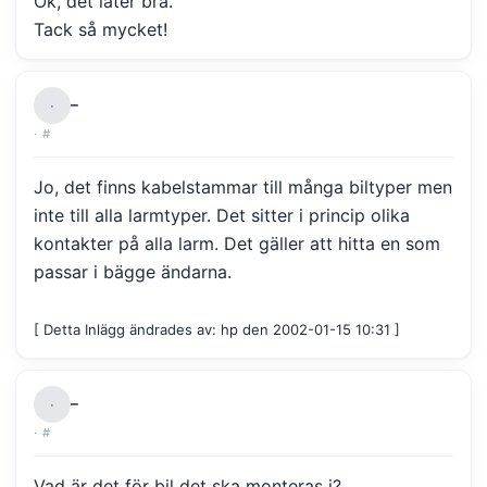
Ok, det låter bra.
Tack så mycket!
–
·
·
#
Jo, det finns kabelstammar till många biltyper men
inte till alla larmtyper. Det sitter i princip olika
kontakter på alla larm. Det gäller att hitta en som
passar i bägge ändarna.
[ Detta Inlägg ändrades av: hp den 2002-01-15 10:31 ]
–
·
·
#
Vad är det för bil det ska monteras i?