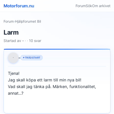
Motorforum.nu
Forum
Sök
Om arkivet
Forum
›
Hjälpforumet Bil
Larm
Startad av – · · 10 svar
·
–
TRÅDSTART
Tjena!
Jag skall köpa ett larm till min nya bil!
Vad skall jag tänka på. Märken, funktionalitet,
annat...?