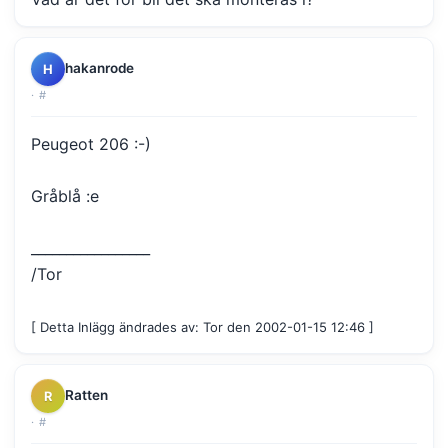
hakanrode
H
·
#
Peugeot 206 :-)
Gråblå :e
_________________
/Tor
[ Detta Inlägg ändrades av: Tor den 2002-01-15 12:46 ]
Ratten
R
·
#