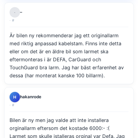
–
·
·
#
Är bilen ny rekommenderar jag ett originallarm
med riktig anpassad kabelstam. Finns inte detta
eller om det är en äldre bil som larmet ska
eftermonteras i är DEFA, CarGuard och
TouchGuard bra larm. Jag har bäst erfarenhet av
dessa (har monterat kanske 100 billarm).
hakanrode
H
·
#
Bilen är ny men jag valde att inte installera
orginallarm eftersom det kostade 6000:- :(
Larmet som skulle istalleras orginal var Defa. Jag