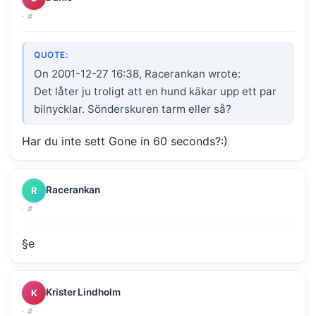
·
#
QUOTE:
On 2001-12-27 16:38, Racerankan wrote:
Det låter ju troligt att en hund käkar upp ett par
bilnycklar. Sönderskuren tarm eller så?
Har du inte sett Gone in 60 seconds?:)
Racerankan
R
·
#
§e
Krister Lindholm
K
·
#