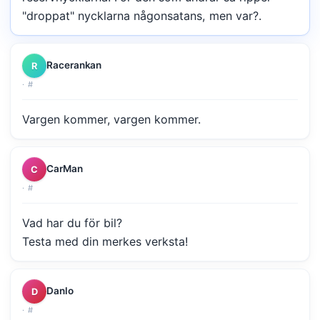
"droppat" nycklarna någonsatans, men var?.
Racerankan
R
·
#
Vargen kommer, vargen kommer.
CarMan
C
·
#
Vad har du för bil?
Testa med din merkes verksta!
Danlo
D
·
#