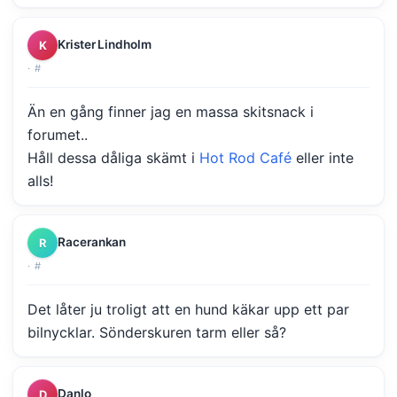
Krister Lindholm
K
·
#
Än en gång finner jag en massa skitsnack i
forumet..
Håll dessa dåliga skämt i
Hot Rod Café
eller inte
alls!
Racerankan
R
·
#
Det låter ju troligt att en hund käkar upp ett par
bilnycklar. Sönderskuren tarm eller så?
Danlo
D