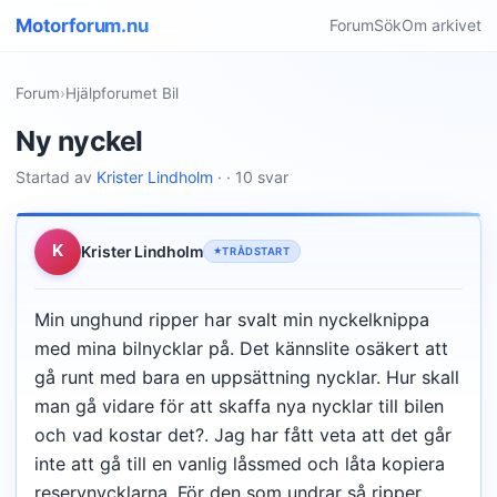
Motorforum.nu
Forum
Sök
Om arkivet
Forum
›
Hjälpforumet Bil
Ny nyckel
Startad av
Krister Lindholm
· · 10 svar
K
Krister Lindholm
TRÅDSTART
Min unghund ripper har svalt min nyckelknippa
med mina bilnycklar på. Det kännslite osäkert att
gå runt med bara en uppsättning nycklar. Hur skall
man gå vidare för att skaffa nya nycklar till bilen
och vad kostar det?. Jag har fått veta att det går
inte att gå till en vanlig låssmed och låta kopiera
reservnycklarna. För den som undrar så ripper