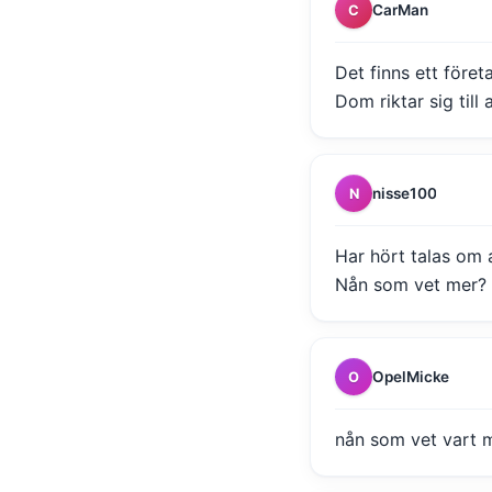
CarMan
C
Det finns ett för
Dom riktar sig till 
nisse100
N
Har hört talas om 
Nån som vet mer? 
OpelMicke
O
nån som vet vart m