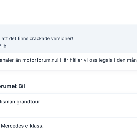
 att det finns crackade versioner!
 :h
kanaler än motorforum.nu! Här håller vi oss legala i den mån
orumet Bil
alisman grandtour
 Mercedes c-klass.