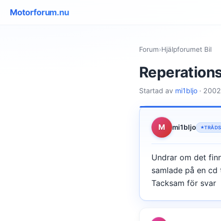
Motorforum.nu
Forum
›
Hjälpforumet Bil
Reperation
Startad av
mi1bljo
· 2002
M
mi1bljo
TRÅD
Undrar om det fin
samlade på en cd t
Tacksam för svar