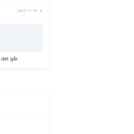
2003-11-16 ·
#
 det går.