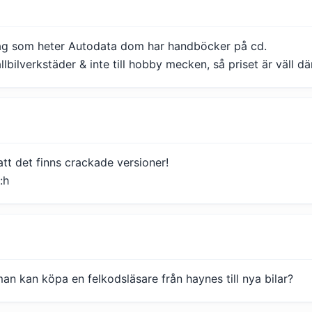
etag som heter Autodata dom har handböcker på cd.
allbilverkstäder & inte till hobby mecken, så priset är väll där
att det finns crackade versioner!
:h
an kan köpa en felkodsläsare från haynes till nya bilar?