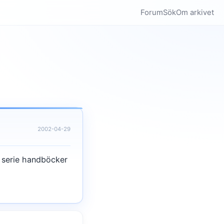
Forum
Sök
Om arkivet
2002-04-29
 serie handböcker