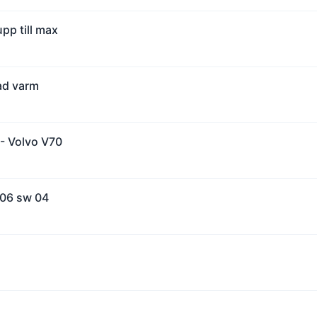
pp till max
ad varm
 - Volvo V70
206 sw 04