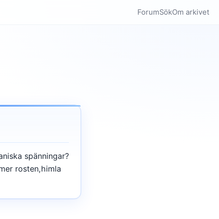
Forum
Sök
Om arkivet
aniska spänningar?
mer rosten,himla