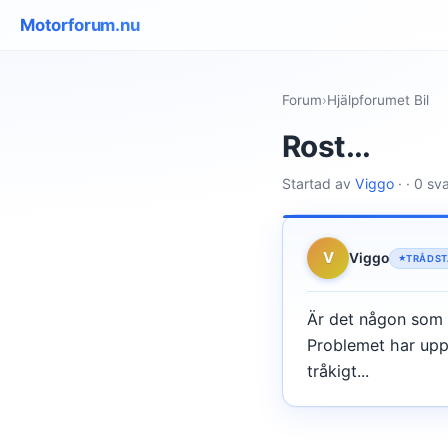
Motorforum.nu
Forum
›
Hjälpforumet Bil
Rost...
Startad av
Viggo
· · 0 sv
V
Viggo
TRÅDST
Är det någon som 
Problemet har upp
tråkigt...