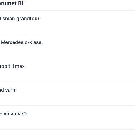
orumet Bil
alisman grandtour
 Mercedes c-klass.
pp till max
ad varm
 - Volvo V70