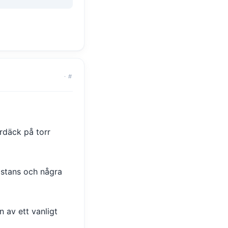
·
#
rdäck på torr
istans och några
 av ett vanligt