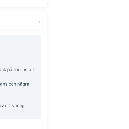
·
#
k på torr asfalt.
stans och några
v ett vanligt