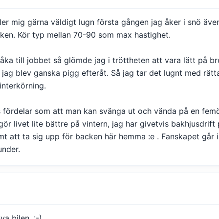
ler mig gärna väldigt lugn första gången jag åker i snö även
cken. Kör typ mellan 70-90 som max hastighet.
 åka till jobbet så glömde jag i tröttheten att vara lätt på 
a jag blev ganska pigg efteråt. Så jag tar det lugnt med rätta 
interkörning.
s fördelar som att man kan svänga ut och vända på en femö
ör livet lite bättre på vintern, jag har givetvis bakhjusdrif
samt att ta sig upp för backen här hemma :e . Fanskapet går 
under.
a bilen. :-)