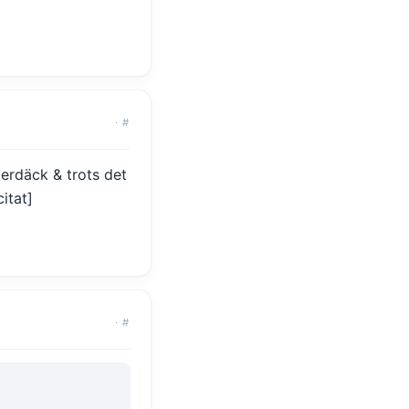
·
#
terdäck & trots det
itat]
·
#