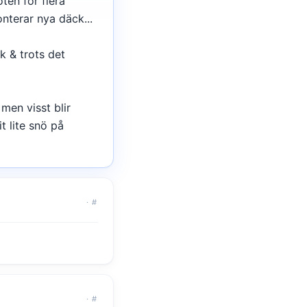
ten för flera
onterar nya däck...
k & trots det
men visst blir
t lite snö på
·
#
·
#