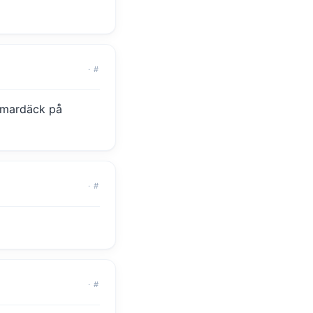
·
#
mmardäck på
·
#
·
#