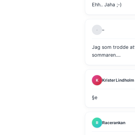
Ehh.. Jaha ;-)
–
·
Jag som trodde at
sommaren....
Krister Lindholm
K
§e
Racerankan
R