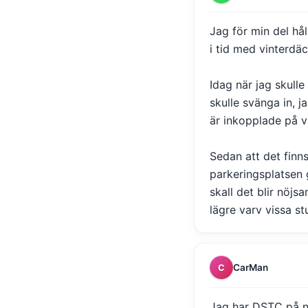
Jag för min del hål
i tid med vinterdä
Idag när jag skulle
skulle svänga in, j
är inkopplade på v
Sedan att det finn
parkeringsplatsen g
skall det blir nöj
lägre varv vissa st
CarMan
C
Jag har DSTC på ny