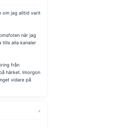
 om jag alltid varit
bromsfoten när jag
tills alla kanaler
ring från
t på härket. Imorgon
inget vidare på
·
#