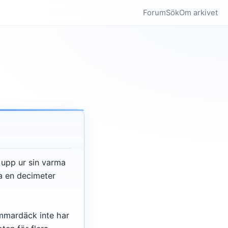
Forum
Sök
Om arkivet
r upp ur sin varma
ra en decimeter
ommardäck inte har