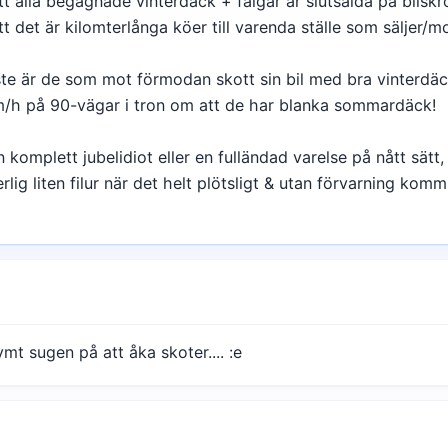
tt alla begagnade vinterdäck + fälgar är slutsålda på bilskro
t det är kilomterlånga köer till varenda ställe som säljer/m
ste är de som mot förmodan skott sin bil med bra vinterdäc
m/h på 90-vägar i tron om att de har blanka sommardäck!
komplett jubelidiot eller en fulländad varelse på nått sätt, 
ig liten filur när det helt plötsligt & utan förvarning kommi
mt sugen på att åka skoter.... :e