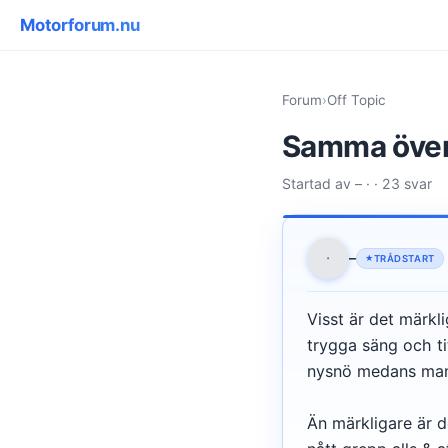
Motorforum.nu
Forum
›
Off Topic
Samma överr
Startad av – · · 23 svar
·
–
TRÅDSTART
Visst är det märkli
trygga säng och ti
nysnö medans man 
Än märkligare är 