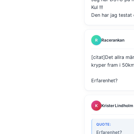
Kul !!!
Den har jag testat o
Racerankan
R
[citat]Det allra m
kryper fram i 50km
Erfarenhet?
Krister Lindholm
K
QUOTE:
Erfarenhet?