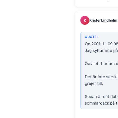
Krister Lindholm
K
QUOTE:
On 2001-11-09 08
Jag syftar inte på
Oavsett hur bra 
Det är inte särsk
grejer till.
Sedan är det dubb
sommardäck på to