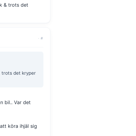
k & trots det
·
#
 trots det kryper
bil.. Var det
tt köra ihjäl sig