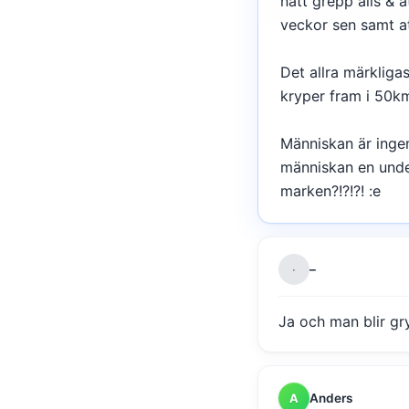
nått grepp alls & a
veckor sen samt at
Det allra märkliga
kryper fram i 50k
Människan är ingen 
människan en underl
marken?!?!?! :e
–
·
Ja och man blir gry
Anders
A