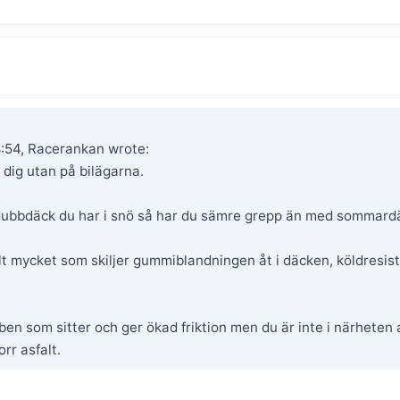
:54, Racerankan wrote:
 dig utan på bilägarna.
dubbdäck du har i snö så har du sämre grepp än med sommardäc
ilt mycket som skiljer gummiblandningen åt i däcken, köldresi
en som sitter och ger ökad friktion men du är inte i närheten a
rr asfalt.