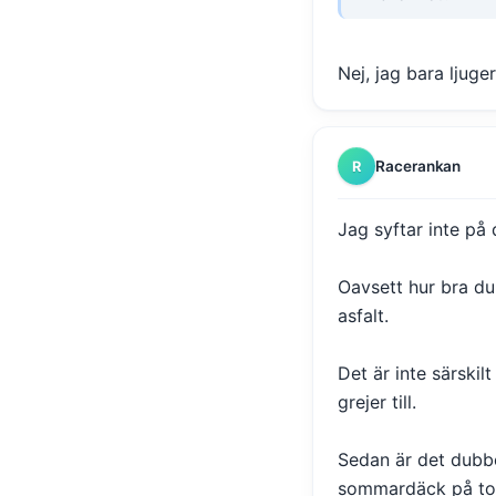
Nej, jag bara ljuge
Racerankan
R
Jag syftar inte på 
Oavsett hur bra d
asfalt.
Det är inte särski
grejer till.
Sedan är det dubbe
sommardäck på torr