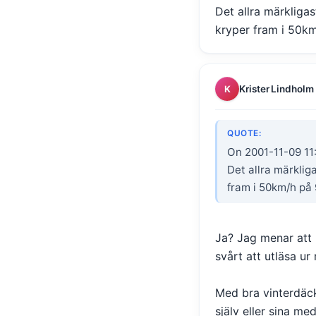
Det allra märkliga
kryper fram i 50k
Krister Lindholm
K
QUOTE:
On 2001-11-09 11
Det allra märklig
fram i 50km/h på
Ja? Jag menar at
svårt att utläsa ur
Med bra vinterdäck 
själv eller sina med