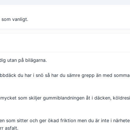
r som vanligt.
dig utan på bilägarna.
ubbdäck du har i snö så har du sämre grepp än med somma
lt mycket som skiljer gummiblandningen åt i däcken, köldres
n som sitter och ger ökad friktion men du är inte i närheten
 asfalt.