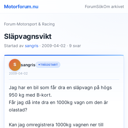
Motorforum.nu
Forum
Sök
Om arkivet
Forum
›
Motorsport & Racing
Släpvagnsvikt
Startad av
sangris
· 2009-04-02 · 9 svar
S
sangris
TRÅDSTART
2009-04-02
Jag har en bil som får dra en släpvagn på högs
950 kg med B-kort.
Får jag då inte dra en 1000kg vagn om den är
olastad?
Kan jag omregistrera 1000kg vagnen ner till