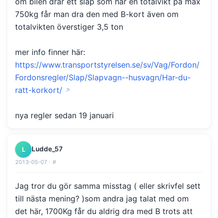
om bilen drar ett släp som har en totalvikt på max
750kg får man dra den med B-kort även om
totalvikten överstiger 3,5 ton
mer info finner här:
https://www.transportstyrelsen.se/sv/Vag/Fordon/
Fordonsregler/Slap/Slapvagn--husvagn/Har-du-
ratt-korkort/
nya regler sedan 19 januari
Ludde_57
L
2013-05-07 ·
#
Jag tror du gör samma misstag ( eller skrivfel sett
till nästa mening? )som andra jag talat med om
det här, 1700Kg får du aldrig dra med B trots att