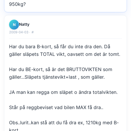
950kg?
Natty
N
2009-04-03 ·
#
Har du bara B-kort, så får du inte dra den. Då
gäller släpets TOTAL vikt, oavsett om det är tomt.
Har du BE-kort, så är det BRUTTOVIKTEN som
gäller...Släpets tjänstevikt+last , som gäller.
JA man kan regga om släpet o ändra totalvikten.
Står på reggbeviset vad bilen MAX få dra..
Obs..lurit..kan stå att du få dra ex, 1210kg med B-
kort....