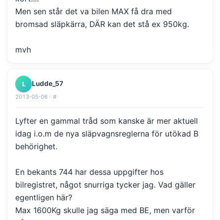
Men sen står det va bilen MAX få dra med
bromsad släpkärra, DÄR kan det stå ex 950kg.
mvh
Ludde_57
L
2013-05-06 ·
#
Lyfter en gammal tråd som kanske är mer aktuell
idag i.o.m de nya släpvagnsreglerna för utökad B
behörighet.
En bekants 744 har dessa uppgifter hos
bilregistret, något snurriga tycker jag. Vad gäller
egentligen här?
Max 1600Kg skulle jag säga med BE, men varför