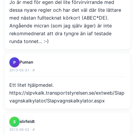
Jo är med för egen del lite förvirvirrande med
dessa nyare regler och har det väl där lite lättare
med nästan fulltecknat körkort (ABEC*DE).
Angående micran (som jag själv äger) är inte
rekommednerat att dra tyngre än iaf testade
runda tonnet... :-)
Puman
P
2013-05-31 ·
#
Ett litet hjälpmedel.
https://slpvkalk.transportstyrelsen.se/extweb/Slap
vagnskalkylator/Slapvagnskalkylator.aspx
slirfeldt
S
2013-06-02 ·
#