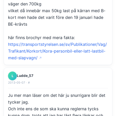
väger den 700kg
vilket då innebär max 50kg last på kärran med B-
kort men hade det varit före den 19 januari hade
BE-krävts
här finns brochyr med mera fakta:
https://transportstyrelsen.se/sv/Publikationer/Vag/
Trafikant/Korkort/Kora-personbil-eller-latt-lastbil-
med-slapvagn/
Ludde_57
L
2013-05-07 ·
#
Ju mer man läser om det här ju snurrigare blir det
tycker jag.
Och inte ens de som ska kunna reglerna tycks
kunna dom, trots att jag har läst flera länkar och