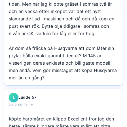
tiden. Men när jag klippte gräset i somras två år
och en vecka efter inköpet var det ett nytt
slamrande ljud i maskinen och då och då kom en
pust svart rök. Bytte olja tidigare i somras och
nivån är OK, varken för låg eller för hög.
Är dom så fräcka på Husqvarna att dom låter sin
prylar hålla exakt garantitiden ut? M 145 är
visserligen deras enklaste och billigaste modell,
men ändå. Vem gör misstaget att köpa Husqvarna
mer än en gång?
Ludde_57
L
2012-09-04 ·
#
Köpte häromåret en Klippo Excellent tror jag den
hette, sämre klippare måste vara svårt att hitta