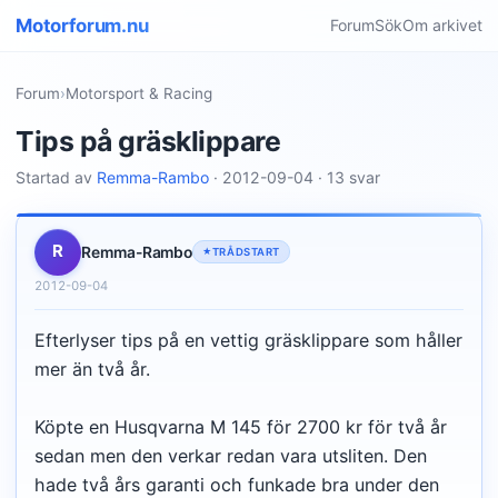
Motorforum.nu
Forum
Sök
Om arkivet
Forum
›
Motorsport & Racing
Tips på gräsklippare
Startad av
Remma-Rambo
· 2012-09-04 · 13 svar
R
Remma-Rambo
TRÅDSTART
2012-09-04
Efterlyser tips på en vettig gräsklippare som håller
mer än två år.
Köpte en Husqvarna M 145 för 2700 kr för två år
sedan men den verkar redan vara utsliten. Den
hade två års garanti och funkade bra under den