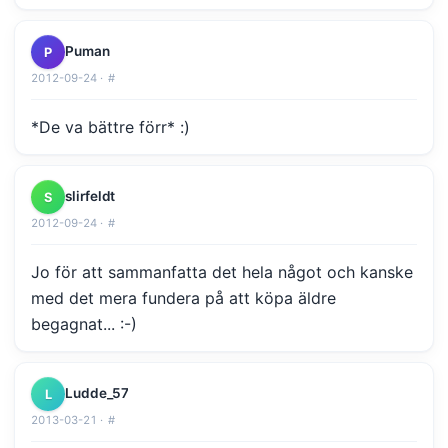
Puman
P
2012-09-24 ·
#
*De va bättre förr* :)
slirfeldt
S
2012-09-24 ·
#
Jo för att sammanfatta det hela något och kanske
med det mera fundera på att köpa äldre
begagnat... :-)
Ludde_57
L
2013-03-21 ·
#