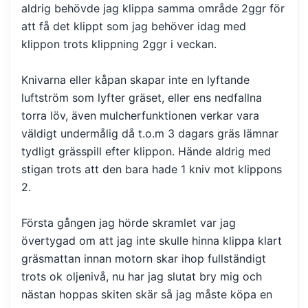
aldrig behövde jag klippa samma område 2ggr för
att få det klippt som jag behöver idag med
klippon trots klippning 2ggr i veckan.
Knivarna eller kåpan skapar inte en lyftande
luftström som lyfter gräset, eller ens nedfallna
torra löv, även mulcherfunktionen verkar vara
väldigt undermålig då t.o.m 3 dagars gräs lämnar
tydligt grässpill efter klippon. Hände aldrig med
stigan trots att den bara hade 1 kniv mot klippons
2.
Första gången jag hörde skramlet var jag
övertygad om att jag inte skulle hinna klippa klart
gräsmattan innan motorn skar ihop fullständigt
trots ok oljenivå, nu har jag slutat bry mig och
nästan hoppas skiten skär så jag måste köpa en