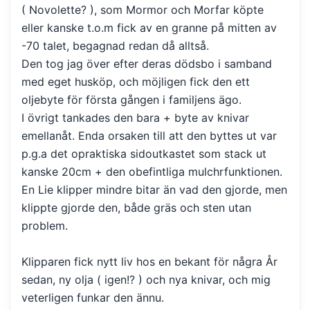
( Novolette? ), som Mormor och Morfar köpte
eller kanske t.o.m fick av en granne på mitten av
-70 talet, begagnad redan då alltså.
Den tog jag över efter deras dödsbo i samband
med eget husköp, och möjligen fick den ett
oljebyte för första gången i familjens ägo.
I övrigt tankades den bara + byte av knivar
emellanåt. Enda orsaken till att den byttes ut var
p.g.a det opraktiska sidoutkastet som stack ut
kanske 20cm + den obefintliga mulchrfunktionen.
En Lie klipper mindre bitar än vad den gjorde, men
klippte gjorde den, både gräs och sten utan
problem.
Klipparen fick nytt liv hos en bekant för några År
sedan, ny olja ( igen!? ) och nya knivar, och mig
veterligen funkar den ännu.