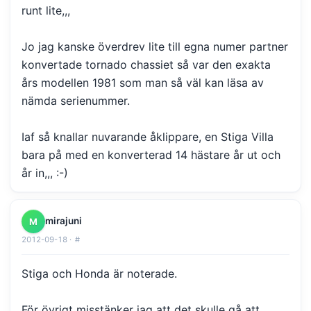
runt lite,,,
Jo jag kanske överdrev lite till egna numer partner
konvertade tornado chassiet så var den exakta
års modellen 1981 som man så väl kan läsa av
nämda serienummer.
Iaf så knallar nuvarande åklippare, en Stiga Villa
bara på med en konverterad 14 hästare år ut och
år in,,, :-)
mirajuni
M
2012-09-18 ·
#
Stiga och Honda är noterade.
För övrigt misstänker jag att det skulle gå att