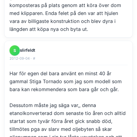
komposteras på plats genom att köra över dom
med klipparen. Enda felet på den var att hjulen
vara av billigaste konstruktion och blev dyra i
längden att köpa nya och byta ut.
slirfeldt
S
2012-09-04 ·
#
Har för egen del bara använt en minst 40 år
gammal Stiga Tornado som jag som modell som
bara kan rekommendera som bara går och går.
Dessutom måste jag säga var,, denna
etanolkonverterad dom senaste tio åren och alltid
startat som tyvär förra året gick snabb död,
tillmötes pga av slarv med oljebyten så skar
oljepumpen som i sin tur låste vevstaken och ett