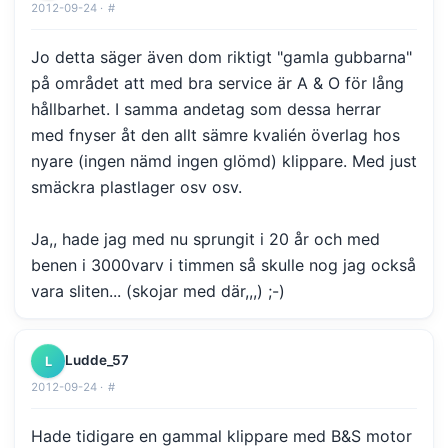
2012-09-24 ·
#
Jo detta säger även dom riktigt "gamla gubbarna"
på området att med bra service är A & O för lång
hållbarhet. I samma andetag som dessa herrar
med fnyser åt den allt sämre kvalién överlag hos
nyare (ingen nämd ingen glömd) klippare. Med just
smäckra plastlager osv osv.
Ja,, hade jag med nu sprungit i 20 år och med
benen i 3000varv i timmen så skulle nog jag också
vara sliten... (skojar med där,,,) ;-)
Ludde_57
L
2012-09-24 ·
#
Hade tidigare en gammal klippare med B&S motor