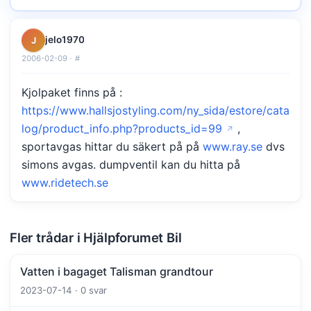
jelo1970
J
2006-02-09 ·
#
Kjolpaket finns på :
https://www.hallsjostyling.com/ny_sida/estore/cata
log/product_info.php?products_id=99
,
sportavgas hittar du säkert på på
www.ray.se
dvs
simons avgas. dumpventil kan du hitta på
www.ridetech.se
Fler trådar i Hjälpforumet Bil
Vatten i bagaget Talisman grandtour
2023-07-14 · 0 svar