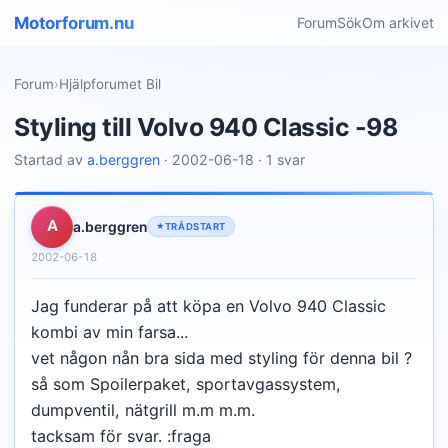
Motorforum.nu
Forum
Sök
Om arkivet
Forum
›
Hjälpforumet Bil
Styling till Volvo 940 Classic -98
Startad av
a.berggren
· 2002-06-18 · 1 svar
A
a.berggren
TRÅDSTART
2002-06-18
Jag funderar på att köpa en Volvo 940 Classic
kombi av min farsa...
vet någon nån bra sida med styling för denna bil ?
så som Spoilerpaket, sportavgassystem,
dumpventil, nätgrill m.m m.m.
tacksam för svar. :fraga