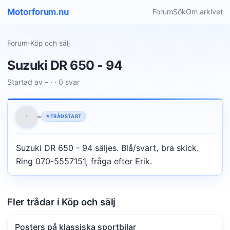
Motorforum.nu
Forum
Sök
Om arkivet
Forum
›
Köp och sälj
Suzuki DR 650 - 94
Startad av – · · 0 svar
·
–
TRÅDSTART
Suzuki DR 650 - 94 säljes. Blå/svart, bra skick.
Ring 070-5557151, fråga efter Erik.
Fler trådar i Köp och sälj
Posters på klassiska sportbilar