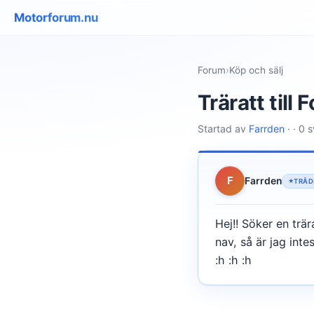
Motorforum.nu
Forum
›
Köp och sälj
Träratt till
Startad av
Farrden
· · 0 
F
Farrden
TRÅD
Hej!! Söker en trä
nav, så är jag inte
:h :h :h