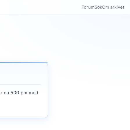
Forum
Sök
Om arkivet
för ca 500 pix med