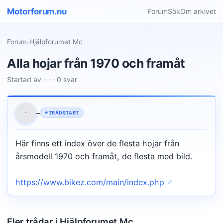
Motorforum.nu
Forum
Sök
Om arkivet
Forum
›
Hjälpforumet Mc
Alla hojar från 1970 och framåt
Startad av – · · 0 svar
·
–
TRÅDSTART
Här finns ett index över de flesta hojar från
årsmodell 1970 och framåt, de flesta med bild.
https://www.bikez.com/main/index.php
Fler trådar i Hjälpforumet Mc