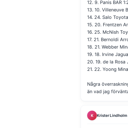
12. 9. Panis BAR 1
13. 10. Villeneuve
14. 24. Salo Toyot
15. 20. Frentzen A
16. 25. McNish Toy
17. 21. Bernoldi A
18. 21. Webber Min
19. 18. Irvine Jagu
20. 19. de la Rosa
21. 22. Yoong Mina
Några överraskninga
än vad jag förvänta
Krister Lindholm
K