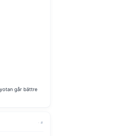
oyotan går bättre
·
#