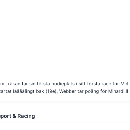
mi, räkan tar sin första podieplats i sitt första race för McL
startat lååååångt bak (19e), Webber tar poäng för Minardi!!! 
sport & Racing