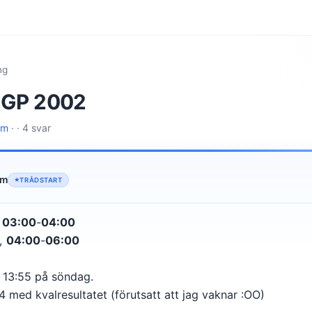
ng
s GP 2002
lm
· · 4 svar
lm
TRÅDSTART
,
03:00
-
04:00
3,
04:00
-
06:00
l 13:55 på söndag.
 med kvalresultatet (förutsatt att jag vaknar :OO)