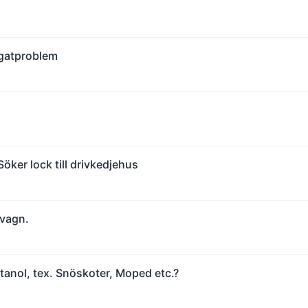
egatproblem
ker lock till drivkedjehus
svagn.
tanol, tex. Snöskoter, Moped etc.?