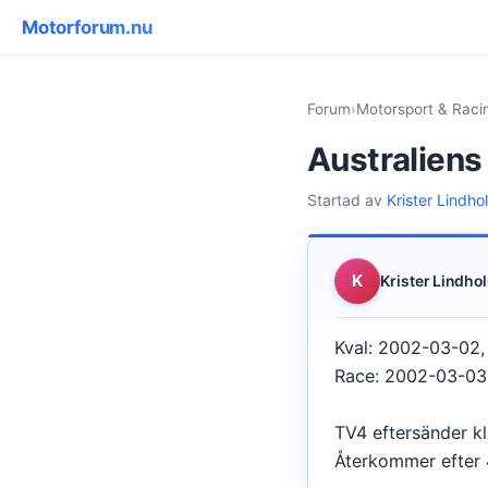
Motorforum.nu
Forum
›
Motorsport & Raci
Australien
Startad av
Krister Lindho
K
Krister Lindho
Kval: 2002-03-02
Race: 2002-03-0
TV4 eftersänder k
Återkommer efter 4