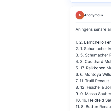
Anonymous
A
Aningens senare än 
1. 2. Barrichello F
2. 1. Schumacher M
3. 5. Schumacher R
4. 3. Coulthard Mc
5. 17. Raikkonen M
6. 6. Montoya Will
7. 11. Trulli Renaul
8. 12. Fisichella J
9. 0. Massa Sauber
10. 16. Heidfeld S
11. 8. Button Renau