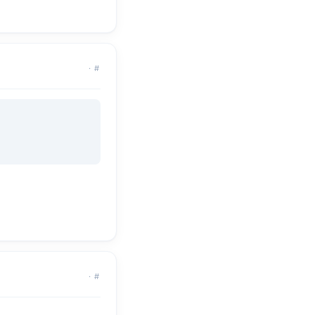
·
#
·
#