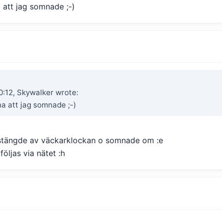
 att jag somnade ;-)
:12, Skywalker wrote:
a att jag somnade ;-)
stängde av väckarklockan o somnade om :e
följas via nätet :h