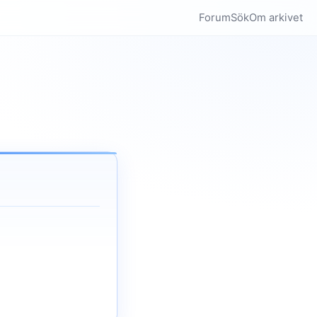
Forum
Sök
Om arkivet