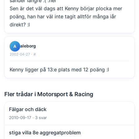
sänder längre :( :ner
Sen är det väl dags att Kenny börjar plocka mer
poäng, han har väl inte tagit alltför många iår
direkt? :l
aleborg
A
2002-04-27 ·
#
Kenny ligger på 13:e plats med 12 poäng :l
Fler trådar i Motorsport & Racing
Fälgar och däck
2010-09-17 · 3 svar
stiga villa 8e aggregatproblem