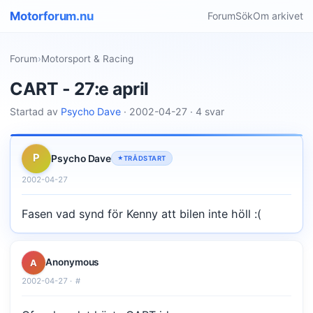
Motorforum.nu
Forum
Sök
Om arkivet
Forum
›
Motorsport & Racing
CART - 27:e april
Startad av
Psycho Dave
· 2002-04-27 · 4 svar
P
Psycho Dave
TRÅDSTART
2002-04-27
Fasen vad synd för Kenny att bilen inte höll :(
Anonymous
A
2002-04-27 ·
#