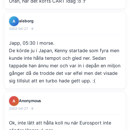
Ofan, har det körts CART idag :o :r
aleborg
A
2002-04-27 ·
#
Japp, 05:30 i morse.
De körde ju i Japan, Kenny startade som fyra men
kunde inte hålla tempot och gled ner. Sedan
tappade han ännu mer och var in i depån en miljon
gånger då de trodde det var elfel men det visade
sig tillslut att en turbo hade gett upp. :(
Anonymous
A
2002-04-27 ·
#
Ok, inte lätt att hålla koll nu när Eurosport inte