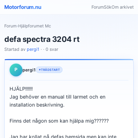
Motorforum.nu
Forum
Sök
Om arkivet
Forum
›
Hjälpforumet Mc
defa spectra 3204 rt
Startad av
pergi1
· · 0 svar
P
pergi1
TRÅDSTART
HJÄLP!!!!!!
Jag behöver en manual till larmet och en
installation beskrivning.
Finns det någon som kan hjälpa mig??????
Jag har kollat på defas hemsida men kan inte