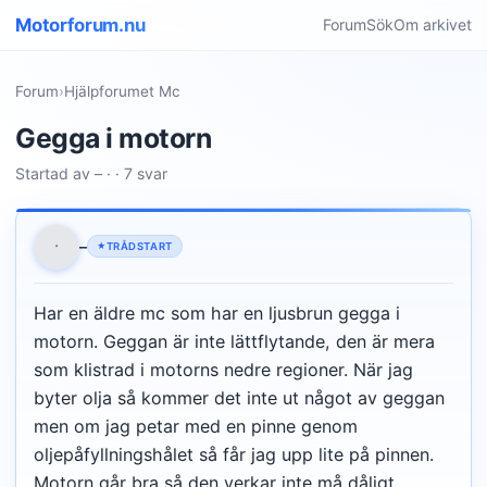
Motorforum.nu
Forum
Sök
Om arkivet
Forum
›
Hjälpforumet Mc
Gegga i motorn
Startad av – · · 7 svar
·
–
TRÅDSTART
Har en äldre mc som har en ljusbrun gegga i
motorn. Geggan är inte lättflytande, den är mera
som klistrad i motorns nedre regioner. När jag
byter olja så kommer det inte ut något av geggan
men om jag petar med en pinne genom
oljepåfyllningshålet så får jag upp lite på pinnen.
Motorn går bra så den verkar inte må dåligt .