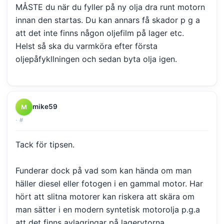
MÅSTE du när du fyller på ny olja dra runt motorn
innan den startas. Du kan annars få skador p g a
att det inte finns någon oljefilm på lager etc.
Helst så ska du varmköra efter första
oljepåfykllningen och sedan byta olja igen.
mike59
M
·
#
Tack för tipsen.
Funderar dock på vad som kan hända om man
häller diesel eller fotogen i en gammal motor. Har
hört att slitna motorer kan riskera att skära om
man sätter i en modern syntetisk motorolja p.g.a
att det finns avlagringar på lagerytorna,