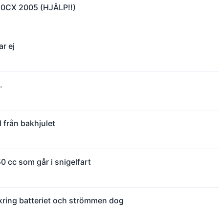
0CX 2005 (HJÄLP!!)
r ej
.
 från bakhjulet
50 cc som går i snigelfart
 kring batteriet och strömmen dog