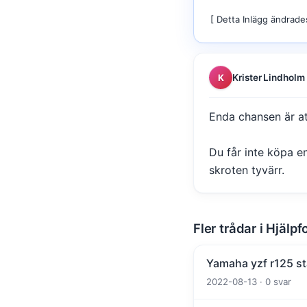
[ Detta Inlägg ändrad
Krister Lindholm
K
Enda chansen är at
Du får inte köpa e
skroten tyvärr.
Fler trådar i Hjäl
Yamaha yzf r125 sta
2022-08-13 · 0 svar