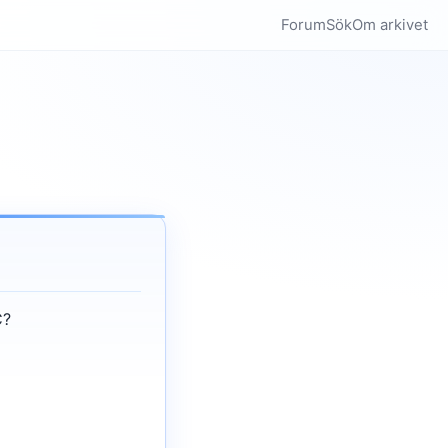
Forum
Sök
Om arkivet
C?