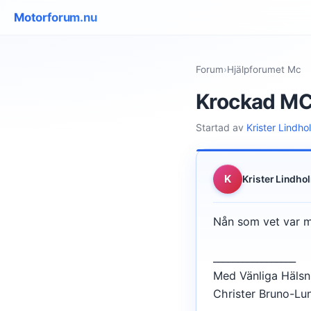
Motorforum.nu
Forum
›
Hjälpforumet Mc
Krockad M
Startad av
Krister Lindho
K
Krister Lindho
Nån som vet var m
_________________
Med Vänliga Hälsn
Christer Bruno-Lu