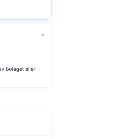
·
#
av bolaget eller