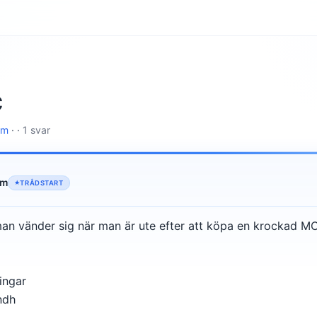
C
lm
· · 1 svar
lm
TRÅDSTART
an vänder sig när man är ute efter att köpa en krockad M
ingar
ndh